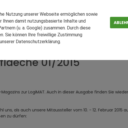
 Anzeige schalten, dann
che Nutzung unserer Webseite ermöglichen sowie
r Ihnen damit nutzungsbasierte Inhalte und
ABLEH
artnern (u. a. Google) zusammen. Durch diese
. Sie können Ihre freiwillige Zustimmung
15
Editorial: Aktuelle Themen von LAGERflaeche.de
n unserer Datenschutzerklärung.
ZEN
FAQ
flaeche 01/2015
-Magazins zur LogiMAT. Auch in dieser Ausgabe finden Sie wie
 uns, als auch unsere Mitaussteller vom 10. - 12. Februar 2015 
ßen zu dürfen: