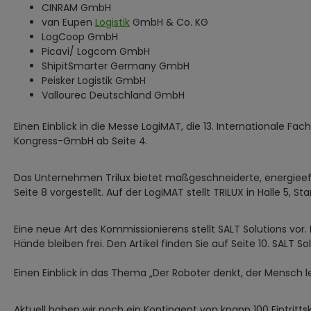
CINRAM GmbH
van Eupen
Logistik
GmbH & Co. KG
LogCoop GmbH
Picavi/ Logcom GmbH
ShipitSmarter Germany GmbH
Peisker Logistik GmbH
Vallourec Deutschland GmbH
Einen Einblick in die Messe LogiMAT, die 13. Internationale Fa
Kongress-GmbH ab Seite 4.
Das Unternehmen Trilux bietet maßgeschneiderte, energieeffiz
Seite 8 vorgestellt. Auf der LogiMAT stellt TRILUX in Halle 5, St
Eine neue Art des Kommissionierens stellt SALT Solutions vor
Hände bleiben frei. Den Artikel finden Sie auf Seite 10. SALT Sol
Einen Einblick in das Thema „Der Roboter denkt, der Mensch len
Aktuell haben wir noch ein Kontingent von knapp 100 Eintritt