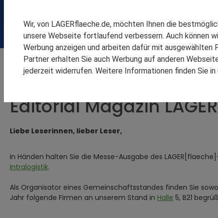
SPEDITION REINSCH
Möchten Sie auch einen Beitrag veröffentlichen oder eine
RHENUS LOGISTICS
sprechen Sie uns gerne an.
Wir, von LAGERflaeche.de, möchten Ihnen die bestmögli
SCHOMBURG GMBH
unsere Webseite fortlaufend verbessern. Auch können wi
SM LOGISTIC
Werbung anzeigen und arbeiten dafür mit ausgewählten P
Partner erhalten Sie auch Werbung auf anderen Webseiten
Über uns
Archiv
Magazin
Magazin Februar 20
jederzeit widerrufen. Weitere Informationen finden Sie i
KOOPERATIONEN
REFEREN
Editorial Magazin LAGER
Liebe Leserinnen, lieber Leser,
in Händen halten Sie die Messe-Ausgabe des LAGER[flaeche]
Intralogistik
.
Als Organisator eines Gemeinschaftsstandes finden Sie sowohl
Jahr folgende Firmen an unserem Stand in
Halle
5, B21 begrü