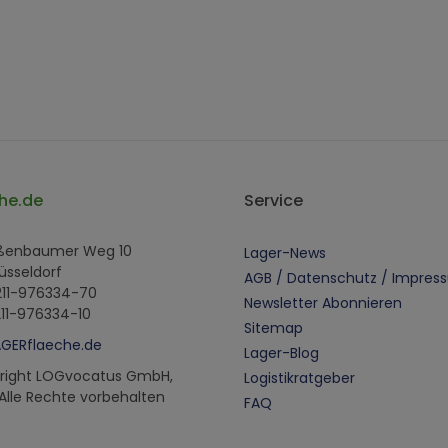
he.de
Service
oßenbaumer Weg 10
Lager-News
üsseldorf
AGB / Datenschutz / Impres
 211-976334-70
Newsletter Abonnieren
211-976334-10
Sitemap
AGERflaeche.de
Lager-Blog
right LOGvocatus GmbH,
Logistikratgeber
 Alle Rechte vorbehalten
FAQ