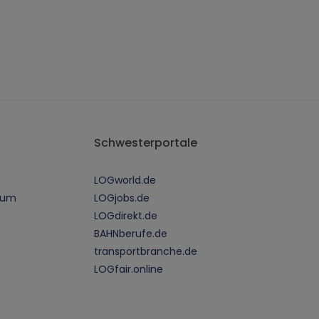
Schwesterportale
LOGworld.de
sum
LOGjobs.de
LOGdirekt.de
BAHNberufe.de
transportbranche.de
LOGfair.online