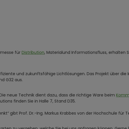
chmesse für
Distribution
, Materialund Informationsfluss, erhalten 
iente und zukunftsfähige Lichtlösungen. Das Projekt über die In
and G32 aus.
. Die neue Technik dient dazu, dass die richtige Ware beim
Kommi
utions finden Sie in Halle 7, Stand D35.
kt“ gibt Prof. Dr.-Ing. Markus Krabbes von der Hochschule für Tec
skarten zu vergeben, welche Sie bei uns anfragen können. Gerne 