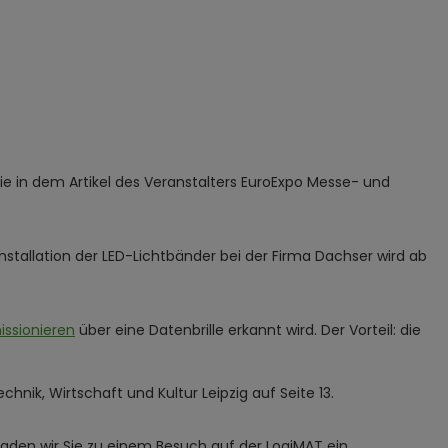
Sie in dem Artikel des Veranstalters EuroExpo Messe- und
stallation der LED-Lichtbänder bei der Firma Dachser wird ab
ssionieren
über eine Datenbrille erkannt wird. Der Vorteil: die
hnik, Wirtschaft und Kultur Leipzig auf Seite 13.
laden wir Sie zu einem Besuch auf der LogiMAT ein.