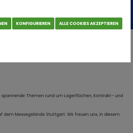
NEN
KONFIGURIEREN
ALLE COOKIES AKZEPTIEREN
der spannende Themen rund um Lagerflächen, Kontrakt– und
auf dem Messegelände Stuttgart. Wir freuen uns, in diesem