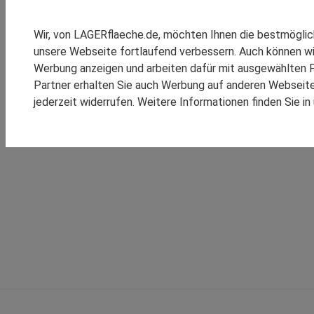
SPEDITION REINSCH
RHENUS LOGISTICS
Wir, von LAGERflaeche.de, möchten Ihnen die bestmögli
SCHOMBURG GMBH
unsere Webseite fortlaufend verbessern. Auch können wi
SM LOGISTIC
Werbung anzeigen und arbeiten dafür mit ausgewählten P
Partner erhalten Sie auch Werbung auf anderen Webseiten
jederzeit widerrufen. Weitere Informationen finden Sie i
KOOPERATIONEN
REFEREN