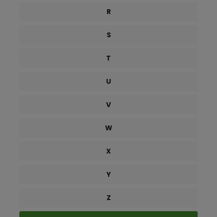
R
S
T
U
V
W
X
Y
Z