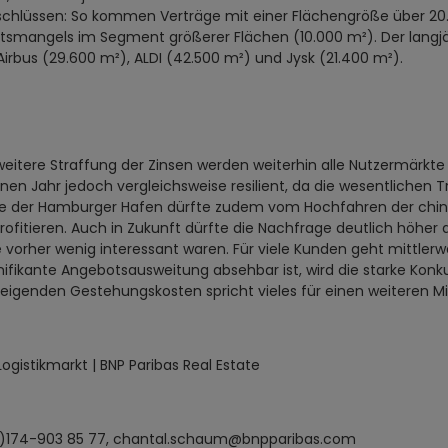
hlüssen: So kommen Verträge mit einer Flächengröße über 20.
smangels im Segment größerer Flächen (10.000 m²). Der langjähr
bus (29.600 m²), ALDI (42.500 m²) und Jysk (21.400 m²).
eitere Straffung der Zinsen werden weiterhin alle Nutzermärkt
nen Jahr jedoch vergleichsweise resilient, da die wesentlichen T
ade der Hamburger Hafen dürfte zudem vom Hochfahren der chin
itieren. Auch in Zukunft dürfte die Nachfrage deutlich höher al
 vorher wenig interessant waren. Für viele Kunden geht mittle
gnifikante Angebotsausweitung absehbar ist, wird die starke Kon
eigenden Gestehungskosten spricht vieles für einen weiteren Mie
istikmarkt | BNP Paribas Real Estate
(0)174-903 85 77, chantal.schaum@bnpparibas.com