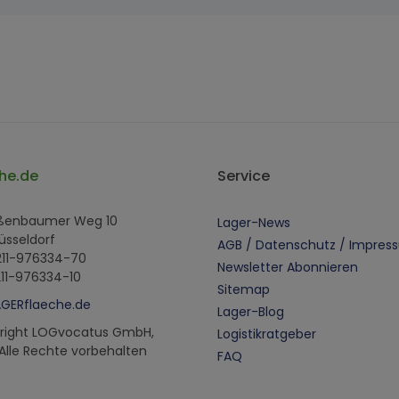
he.de
Service
oßenbaumer Weg 10
Lager-News
üsseldorf
AGB / Datenschutz / Impres
 211-976334-70
Newsletter Abonnieren
211-976334-10
Sitemap
AGERflaeche.de
Lager-Blog
right LOGvocatus GmbH,
Logistikratgeber
 Alle Rechte vorbehalten
FAQ