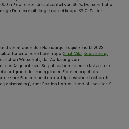
000 m² auf einen Umsatzanteil von 36 %. Der sehr hohe
ige Durchschnitt liegt hier bei knapp 33 %. Zu den
e und somit auch den Hamburger Logistikmarkt 2023
reiber für eine hohe Nachfrage (
Last Mile
,
Nearshoring
,
esischen Wirtschaft, der Auflösung von
s das Angebot sein. So gab es bereits erste Nutzer, die
rweile aufgrund des mangelnden Flächenangebots
kurrenz um Flächen auch zukünftig bestehen bleiben. In
tpreisanstieg“, sagt Bastian Hafner, Head of Logistics &