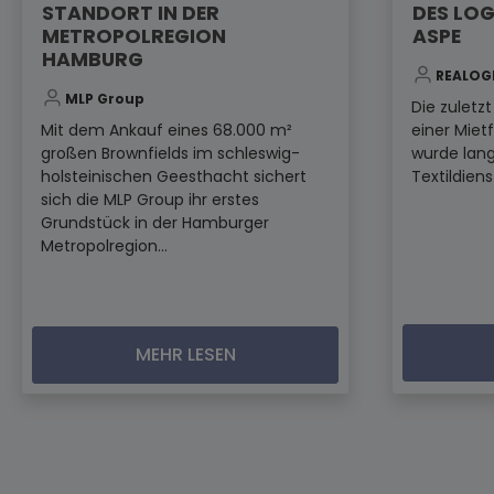
STANDORT IN DER
DES LOG
METROPOLREGION
ASPE
HAMBURG
REALOG
MLP Group
Die zuletz
Mit dem Ankauf eines 68.000 m²
einer Miet
großen Brownfields im schleswig-
wurde lang
holsteinischen Geesthacht sichert
Textildiens
sich die MLP Group ihr erstes
Grundstück in der Hamburger
Metropolregion...
MEHR LESEN