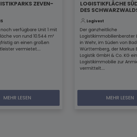
ISTIKPARKS ZEVEN-
LOGISTIKFLÄCHE SÜ
DES SCHWARZWALD
IS
Logivest
t noch verfügbare Unit 1 mit
Der ganzheitliche
fläche von rund 10.544 m²
Logistikimmobilienberater 
fristig an einen großen
in Wehr, im Süden von Ba
tleister vermietet....
Württemberg, der Markus 
Logistik GmbH & Co. KG ei
Logistikimmobilie zur Anm
vermittelt....
MEHR LESEN
MEHR LESEN