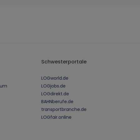
Schwesterportale
LOGworld.de
sum
LOGjobs.de
LOGdirekt.de
BAHNberufe.de
transportbranche.de
LOGfair.online