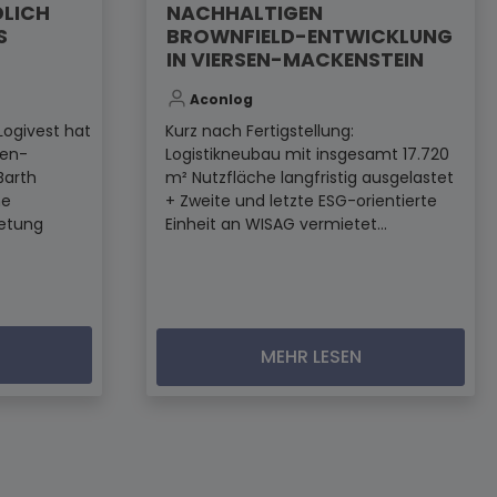
DLICH
NACHHALTIGEN
S
BROWNFIELD-ENTWICKLUNG
IN VIERSEN-MACKENSTEIN
Aconlog
Logivest hat
Kurz nach Fertigstellung:
den-
Logistikneubau mit insgesamt 17.720
Barth
m² Nutzfläche langfristig ausgelastet
ne
+ Zweite und letzte ESG-orientierte
ietung
Einheit an WISAG vermietet...
MEHR LESEN