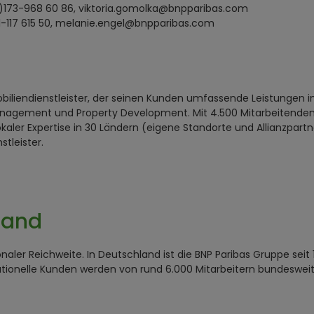
0)173-968 60 86, viktoria.gomolka@bnpparibas.com
51-117 615 50, melanie.engel@bnpparibas.com
e
mobiliendienstleister, der seinen Kunden umfassende Leistungen i
nagement und Property Development. Mit 4.500 Mitarbeitenden
kaler Expertise in 30 Ländern (eigene Standorte und Allianzpartne
stleister.
land
naler Reichweite. In Deutschland ist die BNP Paribas Gruppe seit
utionelle Kunden werden von rund 6.000 Mitarbeitern bundesweit 