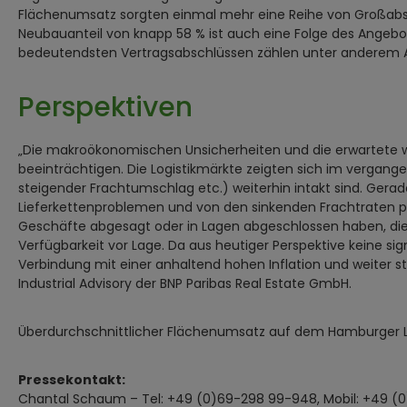
Flächenumsatz sorgten einmal mehr eine Reihe von Großabsc
Neubauanteil von knapp 58 % ist auch eine Folge des Angebot
bedeutendsten Vertragsabschlüssen zählen unter anderem Air
Perspektiven
„Die makroökonomischen Unsicherheiten und die erwartete w
beeinträchtigen. Die Logistikmärkte zeigten sich im vergange
steigender Frachtumschlag etc.) weiterhin intakt sind. Ger
Lieferkettenproblemen und von den sinkenden Frachtraten prof
Geschäfte abgesagt oder in Lagen abgeschlossen haben, die
Verfügbarkeit vor Lage. Da aus heutiger Perspektive keine si
Verbindung mit einer anhaltend hohen Inflation und weiter st
Industrial Advisory der BNP Paribas Real Estate GmbH.
Überdurchschnittlicher Flächenumsatz auf dem Hamburger Log
Pressekontakt:
Chantal Schaum – Tel: +49 (0)69-298 99-948, Mobil: +49 