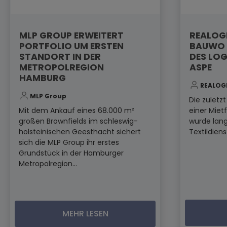
MLP GROUP ERWEITERT
REALOGI
PORTFOLIO UM ERSTEN
BAUWO 
STANDORT IN DER
DES LOG
METROPOLREGION
ASPE
HAMBURG
REALOG
MLP Group
Die zuletz
Mit dem Ankauf eines 68.000 m²
einer Miet
großen Brownfields im schleswig-
wurde lang
holsteinischen Geesthacht sichert
Textildiens
sich die MLP Group ihr erstes
Grundstück in der Hamburger
Metropolregion...
MEHR LESEN