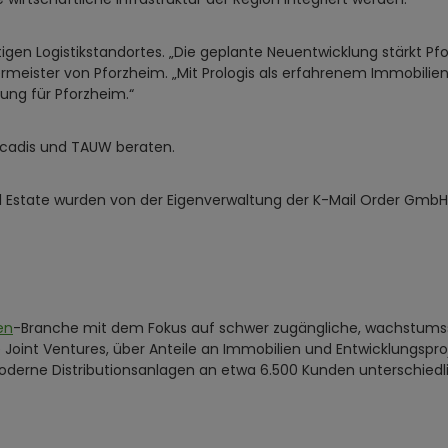
igen Logistikstandortes. „Die geplante Neuentwicklung stärkt Pf
meister von Pforzheim. „Mit Prologis als erfahrenem Immobilien
ung für Pforzheim.“
Arcadis und TAUW beraten.
l Estate wurden von der Eigenverwaltung der K-Mail Order GmbH
en
-Branche mit dem Fokus auf schwer zugängliche, wachstumss
rte Joint Ventures, über Anteile an Immobilien und Entwicklungsp
moderne Distributionsanlagen an etwa 6.500 Kunden unterschied