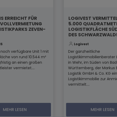
S ERREICHT FÜR
LOGIVEST VERMITTE
VOLLVERMIETUNG
5.000 QUADRATMET
ISTIKPARKS ZEVEN-
LOGISTIKFLÄCHE SÜ
DES SCHWARZWALD
IS
Logivest
t noch verfügbare Unit 1 mit
Der ganzheitliche
fläche von rund 10.544 m²
Logistikimmobilienberater 
fristig an einen großen
in Wehr, im Süden von Ba
tleister vermietet....
Württemberg, der Markus 
Logistik GmbH & Co. KG ei
Logistikimmobilie zur Anm
vermittelt....
MEHR LESEN
MEHR LESEN