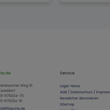
he.de
Service
oßenbaumer Weg 10
Lager-News
üsseldorf
AGB / Datenschutz / Impres
 211-976334-70
Newsletter Abonnieren
211-976334-10
Sitemap
AGERflaeche.de