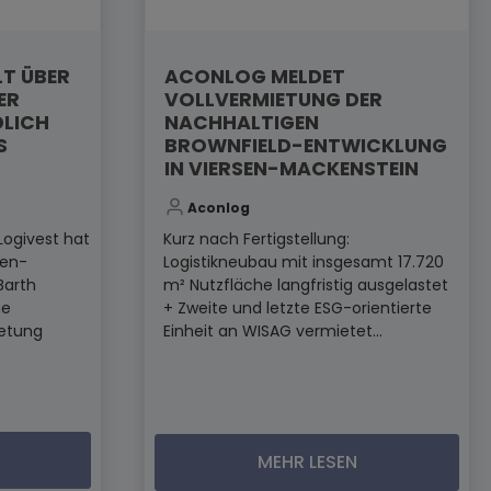
LT ÜBER
ACONLOG MELDET
ER
VOLLVERMIETUNG DER
DLICH
NACHHALTIGEN
S
BROWNFIELD-ENTWICKLUNG
IN VIERSEN-MACKENSTEIN
Aconlog
Logivest hat
Kurz nach Fertigstellung:
den-
Logistikneubau mit insgesamt 17.720
Barth
m² Nutzfläche langfristig ausgelastet
ne
+ Zweite und letzte ESG-orientierte
ietung
Einheit an WISAG vermietet...
MEHR LESEN