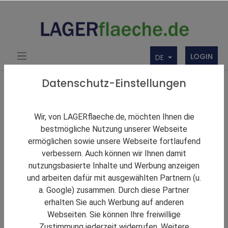
LOGIN
DE
Über uns
Themen Rund um Lager und LAGERflaeche.de
Datenschutz-Einstellungen
LAGERNews
Orthomol mietet rund 1.350 m² im Düsseldorfer
Wir, von LAGERflaeche.de, möchten Ihnen die
Hellerhof-Parc
bestmögliche Nutzung unserer Webseite
ermöglichen sowie unsere Webseite fortlaufend
verbessern. Auch können wir Ihnen damit
nutzungsbasierte Inhalte und Werbung anzeigen
und arbeiten dafür mit ausgewählten Partnern (u.
a. Google) zusammen. Durch diese Partner
erhalten Sie auch Werbung auf anderen
Webseiten. Sie können Ihre freiwillige
Zustimmung jederzeit widerrufen. Weitere