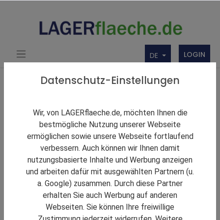
LOGIN
DE
Über uns
Themen Rund um Lager und LAGERflaeche.de
Datenschutz-Einstellungen
LAGERNews
Multiloop: Schoeller Group und Fiege entwickeln
Wir, von LAGERflaeche.de, möchten Ihnen die
nachhaltiges Mehrwegsystem für den Onlinehandel
bestmögliche Nutzung unserer Webseite
ermöglichen sowie unsere Webseite fortlaufend
verbessern. Auch können wir Ihnen damit
nutzungsbasierte Inhalte und Werbung anzeigen
und arbeiten dafür mit ausgewählten Partnern (u.
a. Google) zusammen. Durch diese Partner
erhalten Sie auch Werbung auf anderen
Webseiten. Sie können Ihre freiwillige
Zustimmung jederzeit widerrufen. Weitere