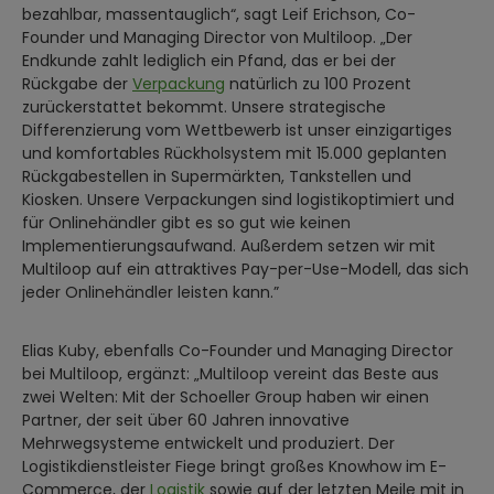
bezahlbar, massentauglich“, sagt Leif Erichson, Co-
Founder und Managing Director von Multiloop. „Der
Endkunde zahlt lediglich ein Pfand, das er bei der
Rückgabe der
Verpackung
natürlich zu 100 Prozent
zurückerstattet bekommt. Unsere strategische
Differenzierung vom Wettbewerb ist unser einzigartiges
und komfortables Rückholsystem mit 15.000 geplanten
Rückgabestellen in Supermärkten, Tankstellen und
Kiosken. Unsere Verpackungen sind logistikoptimiert und
für Onlinehändler gibt es so gut wie keinen
Implementierungsaufwand. Außerdem setzen wir mit
Multiloop auf ein attraktives Pay-per-Use-Modell, das sich
jeder Onlinehändler leisten kann.”
Elias Kuby, ebenfalls Co-Founder und Managing Director
bei Multiloop, ergänzt: „Multiloop vereint das Beste aus
zwei Welten: Mit der Schoeller Group haben wir einen
Partner, der seit über 60 Jahren innovative
Mehrwegsysteme entwickelt und produziert. Der
Logistikdienstleister Fiege bringt großes Knowhow im E-
Commerce, der
Logistik
sowie auf der letzten Meile mit in