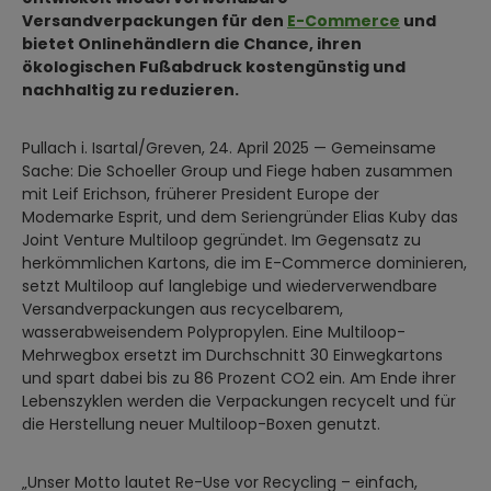
Versandverpackungen für den
E-Commerce
und
bietet Onlinehändlern die Chance, ihren
ökologischen Fußabdruck kostengünstig und
nachhaltig zu reduzieren.
Pullach i. Isartal/Greven, 24. April 2025 — Gemeinsame
Sache: Die Schoeller Group und Fiege haben zusammen
mit Leif Erichson, früherer President Europe der
Modemarke Esprit, und dem Seriengründer Elias Kuby das
Joint Venture Multiloop gegründet. Im Gegensatz zu
herkömmlichen Kartons, die im E-Commerce dominieren,
setzt Multiloop auf langlebige und wiederverwendbare
Versandverpackungen aus recycelbarem,
wasserabweisendem Polypropylen. Eine Multiloop-
Mehrwegbox ersetzt im Durchschnitt 30 Einwegkartons
und spart dabei bis zu 86 Prozent CO2 ein. Am Ende ihrer
Lebenszyklen werden die Verpackungen recycelt und für
die Herstellung neuer Multiloop-Boxen genutzt.
„Unser Motto lautet Re-Use vor Recycling – einfach,