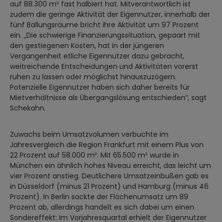
auf 88.300 m² fast halbiert hat. Mitverantwortlich ist
zudem die geringe Aktivität der Eigennutzer, innerhalb der
fünf Ballungsräume bricht ihre Aktivität um 97 Prozent
ein. „Die schwierige Finanzierungssituation, gepaart mit
den gestiegenen Kosten, hat in der jüngeren
Vergangenheit etliche Eigennutzer dazu gebracht,
weitreichende Entscheidungen und Aktivitäten vorerst
ruhen zu lassen oder möglichst hinauszuzögern.
Potenzielle Eigennutzer haben sich daher bereits für
Mietverhältnisse als Übergangslösung entschieden“, sagt
Schekahn.
Zuwachs beim Umsatzvolumen verbuchte im
Jahresvergleich die Region Frankfurt mit einem Plus von
22 Prozent auf 58.000 m². Mit 65.500 m² wurde in
München ein ähnlich hohes Niveau erreicht, das leicht um
vier Prozent anstieg. Deutlichere Umsatzeinbußen gab es
in Düsseldorf (minus 21 Prozent) und Hamburg (minus 46
Prozent). In Berlin sackte der Flächenumsatz um 89
Prozent ab, allerdings handelt es sich dabei um einen
Sondereffekt: Im Vorjahresquartal erhielt der Eigennutzer