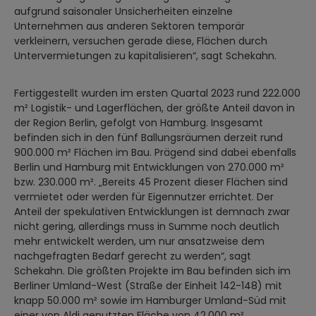
aufgrund saisonaler Unsicherheiten einzelne
Unternehmen aus anderen Sektoren temporär
verkleinern, versuchen gerade diese, Flächen durch
Untervermietungen zu kapitalisieren“, sagt Schekahn.
Fertiggestellt wurden im ersten Quartal 2023 rund 222.000
m² Logistik- und Lagerflächen, der größte Anteil davon in
der Region Berlin, gefolgt von Hamburg. Insgesamt
befinden sich in den fünf Ballungsräumen derzeit rund
900.000 m² Flächen im Bau. Prägend sind dabei ebenfalls
Berlin und Hamburg mit Entwicklungen von 270.000 m²
bzw. 230.000 m². „Bereits 45 Prozent dieser Flächen sind
vermietet oder werden für Eigennutzer errichtet. Der
Anteil der spekulativen Entwicklungen ist demnach zwar
nicht gering, allerdings muss in Summe noch deutlich
mehr entwickelt werden, um nur ansatzweise dem
nachgefragten Bedarf gerecht zu werden“, sagt
Schekahn. Die größten Projekte im Bau befinden sich im
Berliner Umland-West (Straße der Einheit 142-148) mit
knapp 50.000 m² sowie im Hamburger Umland-Süd mit
einer von Aldi genutzten Fläche von 42.000 m².