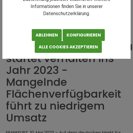
Informationen finden Sie in unserer
Datenschutzerklärung.
ABLEHNEN
KONFIGURIEREN
Logistikvermietungsma
ALLE COOKIES AKZEPTIEREN
startet verhalten ins
Jahr 2023 -
Mangelnde
Flächenverfügbarkeit
führt zu niedrigem
Umsatz
FRANKFURT, 10. Mai 2023 – Auf dem deutschen Markt für