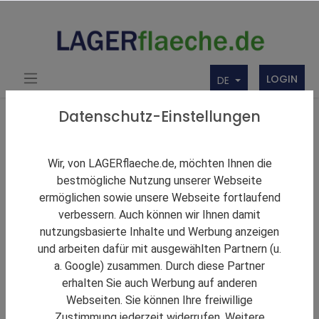
LOGIN
DE
Über uns
Themen Rund um Lager und LAGERflaeche.de
Datenschutz-Einstellungen
LAGERNews
Logistikvermietungsmarkt startet verhalten ins
Wir, von LAGERflaeche.de, möchten Ihnen die
Jahr 2023 - Mangelnde Flächenverfügbarkeit führt
bestmögliche Nutzung unserer Webseite
zu niedrigem Umsatz
ermöglichen sowie unsere Webseite fortlaufend
verbessern. Auch können wir Ihnen damit
nutzungsbasierte Inhalte und Werbung anzeigen
und arbeiten dafür mit ausgewählten Partnern (u.
a. Google) zusammen. Durch diese Partner
erhalten Sie auch Werbung auf anderen
Webseiten. Sie können Ihre freiwillige
Zustimmung jederzeit widerrufen. Weitere