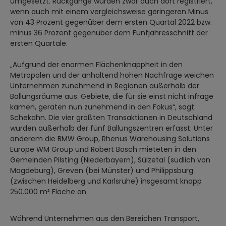
umgesetzt. Rückgänge wurden zwar auch dort registriert,
wenn auch mit einem vergleichsweise geringeren Minus
von 43 Prozent gegenüber dem ersten Quartal 2022 bzw.
minus 36 Prozent gegenüber dem Fünfjahresschnitt der
ersten Quartale.
„Aufgrund der enormen Flächenknappheit in den
Metropolen und der anhaltend hohen Nachfrage weichen
Unternehmen zunehmend in Regionen außerhalb der
Ballungsräume aus. Gebiete, die für sie einst nicht infrage
kamen, geraten nun zunehmend in den Fokus“, sagt
Schekahn. Die vier größten Transaktionen in Deutschland
wurden außerhalb der fünf Ballungszentren erfasst: Unter
anderem die BMW Group, Rhenus Warehousing Solutions
Europe WM Group und Robert Bosch mieteten in den
Gemeinden Pilsting (Niederbayern), Sülzetal (südlich von
Magdeburg), Greven (bei Münster) und Philippsburg
(zwischen Heidelberg und Karlsruhe) insgesamt knapp
250.000 m² Fläche an.
Während Unternehmen aus den Bereichen Transport,