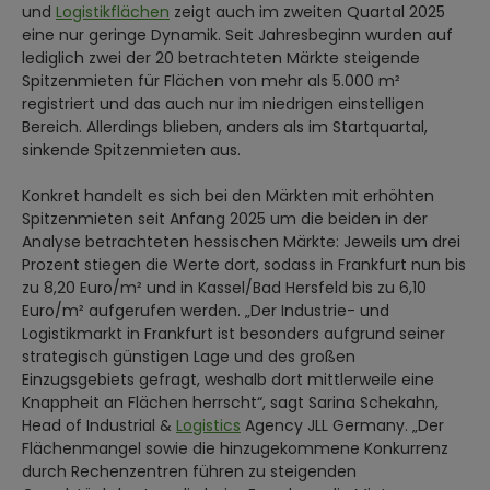
und
Logistikflächen
zeigt auch im zweiten Quartal 2025
eine nur geringe Dynamik. Seit Jahresbeginn wurden auf
lediglich zwei der 20 betrachteten Märkte steigende
Spitzenmieten für Flächen von mehr als 5.000 m²
registriert und das auch nur im niedrigen einstelligen
Bereich. Allerdings blieben, anders als im Startquartal,
sinkende Spitzenmieten aus.
Konkret handelt es sich bei den Märkten mit erhöhten
Spitzenmieten seit Anfang 2025 um die beiden in der
Analyse betrachteten hessischen Märkte: Jeweils um drei
Prozent stiegen die Werte dort, sodass in Frankfurt nun bis
zu 8,20 Euro/m² und in Kassel/Bad Hersfeld bis zu 6,10
Euro/m² aufgerufen werden. „Der Industrie- und
Logistikmarkt in Frankfurt ist besonders aufgrund seiner
strategisch günstigen Lage und des großen
Einzugsgebiets gefragt, weshalb dort mittlerweile eine
Knappheit an Flächen herrscht“, sagt Sarina Schekahn,
Head of Industrial &
Logistics
Agency JLL Germany. „Der
Flächenmangel sowie die hinzugekommene Konkurrenz
durch Rechenzentren führen zu steigenden