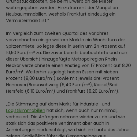
Grundstückskosten, die beim Erwerb an die Mieter
weitergegeben werden. Hinzu kommt der Mangel an
Neubauimmobilien, weshalb Frankfurt eindeutig ein
Vermietermarkt ist.“
Im Vergleich zum zweiten Quartal des Vorjahres
verzeichneten einige weitere Märkte ein Wachstum der
Spitzenmiete. So legte diese in Berlin um 24 Prozent auf
10,50 Euro/m² zu. Die zuvor bereits beobachtete und nun
dieser Übersicht hinzugefügte Metropolregion Rhein-
Neckar verzeichnete einen Anstieg von 17 Prozent auf 8,20
Euro/m². Weiterhin zugelegt haben Essen mit sieben
Prozent (8,00 Euro/m²) sowie mit jeweils drei Prozent
Hannover/Braunschweig (6,40 Euro/m²), Kassel/Bad
Hersfeld (6,10 Euro/m²) und Frankfurt (8,20 Euro/m²).
„Die Stimmung auf dem Markt für Industrie- und
Logistikimmobilien
hat sich, wenn auch nur minimal,
verbessert. Die Anfragen nehmen wieder zu, ob und wie
stark sich das positivere Sentiment aber auch in
Anmietungen niederschlägt, wird sich im Laufe des Jahres
zeigen. Schließlich führt die Gemengelage aus