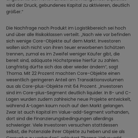
wird der Druck, gebundenes Kapital zu aktivieren, deutlich
größer.“
Die Nachfrage nach Produkt im Logistikbereich sei hoch
und über alle Risikoklassen verteilt. „Nach wie vor befinden
sich wenige Core-Objekte auf dem Markt. Investoren
wollen sich nicht von ihren teuer erworbenen Schätzen
trennen, zumal es im Zweifel weniger Käufer gibt, die
bereit sind, adäquate Höchstpreise hierfür zu zahlen.
Langfristig dürfte sich das aber wieder ändern“, sagt
Thoma. Mit 22 Prozent machten Core-Objekte einen
wesentlich geringeren Anteil am Transaktionsvolumen
aus als Core-plus-Objekte mit 64 Prozent. „Investoren
sind im Core-plus-Segment deutlich liquider. In B- und C-
Lagen wurden zudem zahlreiche neue Projekte entwickelt,
während A-Lagen kaum noch auf den Markt gelangen.
Zwar ist auch Kapital im Value-add-Segment vorhanden,
dort sind die Finanzierungsbedingungen allerdings
schwieriger. Viele Investoren versuchen stattdessen
selbst, die Potenziale ihrer Objekte zu heben und sie als
Core-plus zu verkaufen“, erläutert Thoma. Value-add