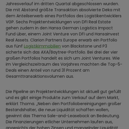
Jahresverlauf im dritten Quartal abgeschlossen wurden.
Die mit Abstand größte Transaktion absolvierte Deka mit
dem Anteilserwerb eines Portfolios des Logistikentwicklers
VGP. Sechs Projektentwicklungen von DFI Real Estate
gehen zudem in den Hansa German Logistics Impact
Fund über, einem Joint Venture von DFI und Hansainvest
Real Assets. Clarion Partners Europe erwarb ein Portfolio
aus fünf
Logistikimmobilien
von Blackstone und P3
sicherte sich das AXA/Baytree-Portfolio. Bei drei der vier
großen Portfolios handelt es sich um Joint Ventures. Wie
im Vergleichszeitraum des Vorjahres machten die Top-5-
Deals einen Anteil von rund 31 Prozent am
Gesamttransaktionsvolumen aus.
Die Pipeline an Projektentwicklungen ist aktuell gut gefüllt
und es gibt einige Produkte zum Verkauf auf dem Markt,
erklärt Thoma. „Neben den Portfoliobereinigungen großer
Bestandshalter, die neue Liquidität schaffen wollen,
gewinnt das Thema Sale-and-Leaseback an Bedeutung.
Die Finanzierungen etlicher Unternehmen laufen aus,
angesichts der hohen Zinsen und mangelnder Liquidität