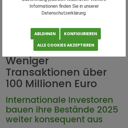
Informationen finden Sie in unserer
Datenschutzerklärung.
Industrie- und
ABLEHNEN
KONFIGURIEREN
Logistikimmobilien
:
ALLE COOKIES AKZEPTIEREN
Weniger
Transaktionen über
100 Millionen Euro
Internationale Investoren
bauen ihre Bestände 2025
weiter konsequent aus