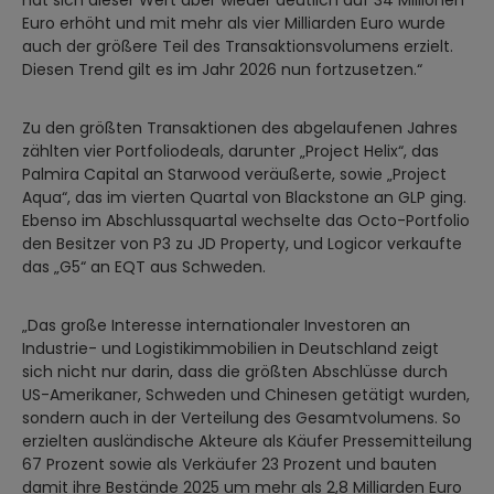
hat sich dieser Wert aber wieder deutlich auf 34 Millionen
Euro erhöht und mit mehr als vier Milliarden Euro wurde
auch der größere Teil des Transaktionsvolumens erzielt.
Diesen Trend gilt es im Jahr 2026 nun fortzusetzen.“
Zu den größten Transaktionen des abgelaufenen Jahres
zählten vier Portfoliodeals, darunter „Project Helix“, das
Palmira Capital an Starwood veräußerte, sowie „Project
Aqua“, das im vierten Quartal von Blackstone an GLP ging.
Ebenso im Abschlussquartal wechselte das Octo-Portfolio
den Besitzer von P3 zu JD Property, und Logicor verkaufte
das „G5“ an EQT aus Schweden.
„Das große Interesse internationaler Investoren an
Industrie- und Logistikimmobilien in Deutschland zeigt
sich nicht nur darin, dass die größten Abschlüsse durch
US-Amerikaner, Schweden und Chinesen getätigt wurden,
sondern auch in der Verteilung des Gesamtvolumens. So
erzielten ausländische Akteure als Käufer Pressemitteilung
67 Prozent sowie als Verkäufer 23 Prozent und bauten
damit ihre Bestände 2025 um mehr als 2,8 Milliarden Euro