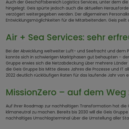
Auch der Geschäftsbereich Logistics Services, unter dem die
hingelegt. Geis spürte jedoch auch die aktuellen Herausford
verzögert weitergegeben werden. Der allgemeinen Personalk
Entwicklungsmöglichkeiten für die Mitarbeitenden. Geis peil
Air + Sea Services: sehr erfr
Bei der Abwicklung weltweiter Luft- und Seefracht und dem P
konnte sich in schwierigen Marktphasen gut behaupten – der 
Gruppe erwies sich die Netzabdeckung über mehrere Länder Ze
die Geis Gruppe bis Mitte dieses Jahres die Prozesse und IT a
2022 deutlich rückläufigen Raten für das laufende Jahr von
MissionZero – auf dem Weg 
Auf ihrer Roadmap zur nachhaltigen Transformation hat die 
klimaneutral zu machen. Bereits bis 2030 will die Geis Grupp
nachhaltiges Umschlagterminal über die Umstellung aller St