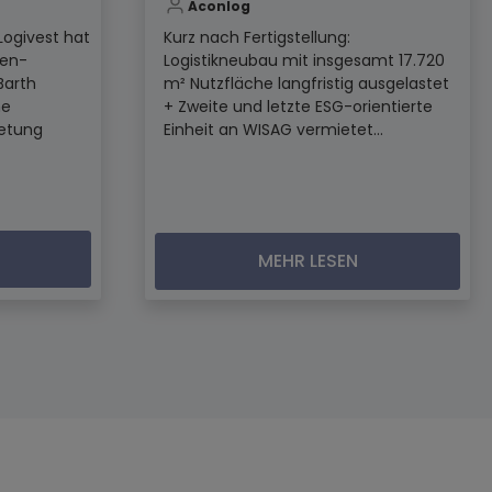
Aconlog
Logivest hat
Kurz nach Fertigstellung:
den-
Logistikneubau mit insgesamt 17.720
Barth
m² Nutzfläche langfristig ausgelastet
ne
+ Zweite und letzte ESG-orientierte
ietung
Einheit an WISAG vermietet...
MEHR LESEN