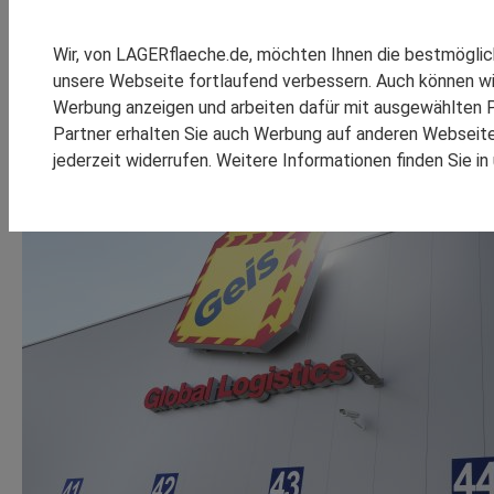
SPEDITION REINSCH
Geis Gruppe wächst 202
RHENUS LOGISTICS
Wir, von LAGERflaeche.de, möchten Ihnen die bestmögli
SCHOMBURG GMBH
unsere Webseite fortlaufend verbessern. Auch können wi
Bad Neustadt / Nürnberg, 28. März 2023. Erfolgreiches
SM LOGISTIC
Logistikdienstleister erzielte 2022 einen Nettoumsatz v
Werbung anzeigen und arbeiten dafür mit ausgewählten P
die Geis Gruppe an 125 Standorten in sieben Ländern E
Partner erhalten Sie auch Werbung auf anderen Webseiten
jederzeit widerrufen. Weitere Informationen finden Sie i
KOOPERATIONEN
REFEREN