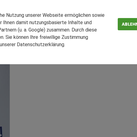
2 um 14,5 Prozent
che Nutzung unserer Webseite ermöglichen sowie
r Ihnen damit nutzungsbasierte Inhalte und
 Geschäftsjahr: Die Geis Gruppe hat 2022 mit einem neuen 
ABLEH
on 1,335 Milliarden Euro. Das entspricht einer Steigerung 
artnern (u. a. Google) zusammen. Durch diese
uropas rund 6.600 Mitarbeitende.
. Sie können Ihre freiwillige Zustimmung
n unserer Datenschutzerklärung.
ZEN
FAQ