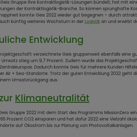
 Geis Gruppe ihre Kontraktlogistik-Lösungen bündelt, hat mit 
erungen der Kontraktlogistik-Branche. So können sprunghafte K
nappheit konnte Geis 2022 wieder gut begegnen – durch attrakt
t auch künftig weiteres Wachstum in der
Logistik
an und erwirbt d
euliche Entwicklung
rojektgeschäft verzeichnete Geis gruppenweit ebenfalls eine gu
Umsatz stieg um 9,7 Prozent. Zudem wurde das Projektgeschäft 
ntraleuropas. Dadurch konnte Geis für mehrere Kunden Hilfslief
ller Air + Sea-Standorte. Trotz der guten Entwicklung 2022 geht
 einem Umsatzrückgang aus.
zur
Klimaneutralität
Geis Gruppe 2022 mit dem Start des Programms MissionZero einen
e 65 Prozent CO2 einsparen und hat dafür 2022 eine Vielzahl ökol
andorte auf Ökostrom bis zur Planung von Photovoltaikanlagen.