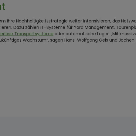
nt
em ihre Nachhaltigkeitsstrategie weiter intensivieren, das Netz
mieren. Dazu zählen IT-Systeme für Yard Management, Tourenp
rerlose Transportsysteme
oder automatische Läger. „Mit massive
zukünftiges Wachstum“, sagen Hans-Wolfgang Geis und Jochen G
“