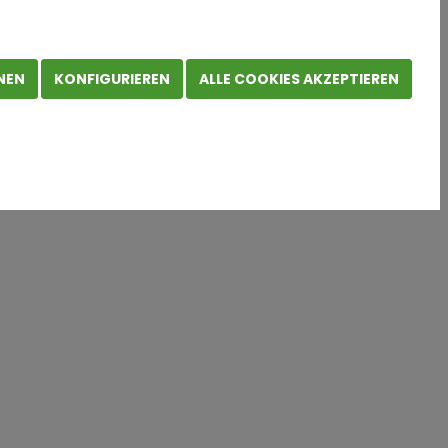
Umsatzrekord abgeschlossen: Der international tätige
NEN
KONFIGURIEREN
ALLE COOKIES AKZEPTIEREN
von 14,5 Prozent1 gegenüber 2021. Insgesamt beschäftigt