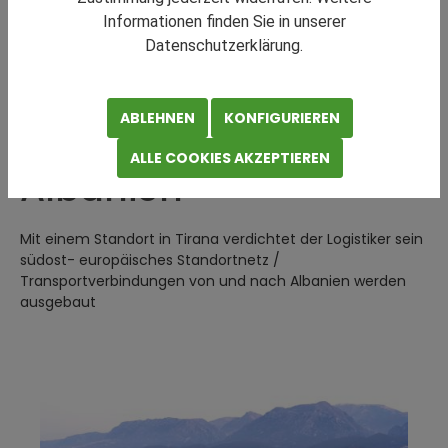
Informationen finden Sie in unserer
Datenschutzerklärung.
Gebrüder Weiss:
ABLEHNEN
KONFIGURIEREN
Neuer Standort in
ALLE COOKIES AKZEPTIEREN
Albanien
Mit einem Standort in Tirana verdichtet der Logistiker sein
südost- europäisches Standortnetz /
Transportverbindungen von und nach Albanien werden
ausgebaut