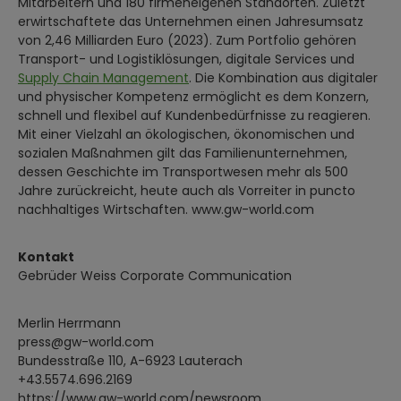
Mitarbeitern und 180 firmeneigenen Standorten. Zuletzt
erwirtschaftete das Unternehmen einen Jahresumsatz
von 2,46 Milliarden Euro (2023). Zum Portfolio gehören
Transport- und Logistiklösungen, digitale Services und
Supply Chain Management
. Die Kombination aus digitaler
und physischer Kompetenz ermöglicht es dem Konzern,
schnell und flexibel auf Kundenbedürfnisse zu reagieren.
Mit einer Vielzahl an ökologischen, ökonomischen und
sozialen Maßnahmen gilt das Familienunternehmen,
dessen Geschichte im Transportwesen mehr als 500
Jahre zurückreicht, heute auch als Vorreiter in puncto
nachhaltiges Wirtschaften. www.gw-world.com
Kontakt
Gebrüder Weiss Corporate Communication
Merlin Herrmann
press@gw-world.com
Bundesstraße 110, A-6923 Lauterach
+43.5574.696.2169
https://www.gw-world.com/newsroom