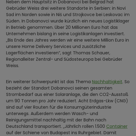
Neben dem Hauptsitz in Dobanovci bei Belgrad hat
Gebrüder Weiss drei weitere Standorte in Serbien: in Novi
Sad im Norden sowie in Niš und Strojkovce bei Leskovac im
Süden. In Dobanovci wurde kürzlich ein neues Logistiklager
in Betrieb genommen. Über 20 Millionen Euro hat das
Unternehmen bislang in seine Logistikanlagen investiert.
„Bis Ende des Jahres werden wir eine weitere Million Euro in
unsere Home Delivery Services und zusätzliche
Lagerflächen investieren“, sagt Thomas Schauer,
Regionalleiter Zentral- und Südosteuropa bei Gebrüder
Weiss.
Ein weiterer Schwerpunkt ist das Thema
Nachhaltigkeit
. So
bezieht der Standort Dobanovci seinen gesamten
Strombedarf aus einer Solaranlage, die den CO2-Ausstoß
um 90 Tonnen pro Jahr reduziert. Acht Erdgas-Lkw (CNG)
sind auf vier Routen für die Konsumgüterindustrie
unterwegs. Außerdem werden Wasch- und
Reinigungsmittel nachhaltig mit der Bahn nach
Deutschland transportiert. „Jährlich rollen 1.500
Container
auf der Schiene von Budapest ins Ruhrgebiet. Damit