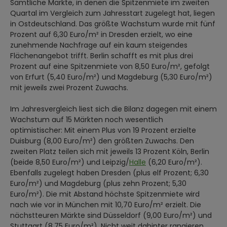
Sämtliche Märkte, in denen die Spitzenmiete im zweiten
Quartal im Vergleich zum Jahresstart zugelegt hat, liegen
in Ostdeutschland. Das größte Wachstum wurde mit fünf
Prozent auf 6,30 Euro/m² in Dresden erzielt, wo eine
zunehmende Nachfrage auf ein kaum steigendes
Flächenangebot trifft. Berlin schafft es mit plus drei
Prozent auf eine Spitzenmiete von 8,50 Euro/m², gefolgt
von Erfurt (5,40 Euro/m²) und Magdeburg (5,30 Euro/m²)
mit jeweils zwei Prozent Zuwachs.
Im Jahresvergleich liest sich die Bilanz dagegen mit einem
Wachstum auf 15 Märkten noch wesentlich
optimistischer: Mit einem Plus von 19 Prozent erzielte
Duisburg (8,00 Euro/m²) den größten Zuwachs. Den
zweiten Platz teilen sich mit jeweils 13 Prozent Köln, Berlin
(beide 8,50 Euro/m²) und Leipzig/
Halle
(6,20 Euro/m²).
Ebenfalls zugelegt haben Dresden (plus elf Prozent; 6,30
Euro/m²) und Magdeburg (plus zehn Prozent; 5,30
Euro/m²). Die mit Abstand höchste Spitzenmiete wird
nach wie vor in München mit 10,70 Euro/m² erzielt. Die
nächstteuren Märkte sind Düsseldorf (9,00 Euro/m²) und
Stuttgart (8,75 Euro/m²). Nicht weit dahinter rangieren