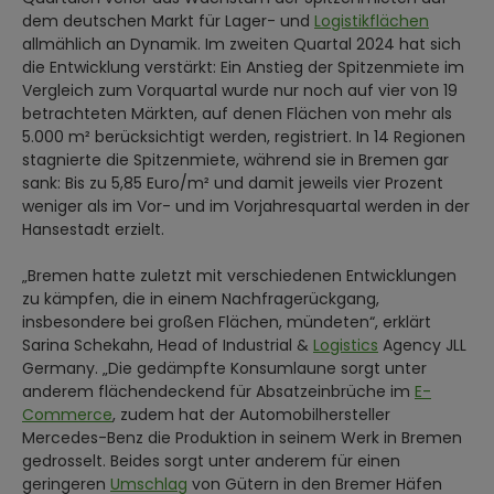
dem deutschen Markt für Lager- und
Logistikflächen
allmählich an Dynamik. Im zweiten Quartal 2024 hat sich
die Entwicklung verstärkt: Ein Anstieg der Spitzenmiete im
Vergleich zum Vorquartal wurde nur noch auf vier von 19
betrachteten Märkten, auf denen Flächen von mehr als
5.000 m² berücksichtigt werden, registriert. In 14 Regionen
stagnierte die Spitzenmiete, während sie in Bremen gar
sank: Bis zu 5,85 Euro/m² und damit jeweils vier Prozent
weniger als im Vor- und im Vorjahresquartal werden in der
Hansestadt erzielt.
„Bremen hatte zuletzt mit verschiedenen Entwicklungen
zu kämpfen, die in einem Nachfragerückgang,
insbesondere bei großen Flächen, mündeten“, erklärt
Sarina Schekahn, Head of Industrial &
Logistics
Agency JLL
Germany. „Die gedämpfte Konsumlaune sorgt unter
anderem flächendeckend für Absatzeinbrüche im
E-
Commerce
, zudem hat der Automobilhersteller
Mercedes-Benz die Produktion in seinem Werk in Bremen
gedrosselt. Beides sorgt unter anderem für einen
geringeren
Umschlag
von Gütern in den Bremer Häfen