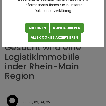
Informationen finden Sie in unserer
Datenschutzerklärung.
LOGISTIKIMMOBILIE
ABLEHNEN
KONFIGURIEREN
Teilen
Drucken
ALLE COOKIES AKZEPTIEREN
Gesucht wird eine
Logistikimmobilie
inder Rhein-Main
Region
60, 61, 63, 64, 65