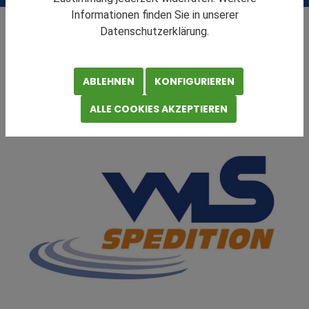
Informationen finden Sie in unserer
Über uns
Archiv
PR
Datenschutzerklärung.
Einladung zur transport logistic 2015, Standparty &
Messeangebot für Sie!
ABLEHNEN
KONFIGURIEREN
Vorstellung die WLS GmbH - Tu das, was Du kannst!
ALLE COOKIES AKZEPTIEREN