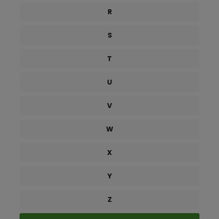
R
S
T
U
V
W
X
Y
Z