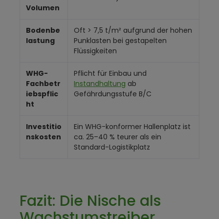
Volumen
Bodenbe
Oft > 7,5 t/m² aufgrund der hohen
lastung
Punklasten bei gestapelten
Flüssigkeiten
WHG-
Pflicht für Einbau und
Fachbetr
Instandhaltung
ab
iebspflic
Gefährdungsstufe B/C
ht
Investitio
Ein WHG-konformer Hallenplatz ist
nskosten
ca. 25–40 % teurer als ein
Standard-Logistikplatz
Fazit: Die Nische als
Wachstumstreiber