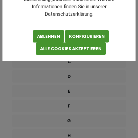
RATGEBER NAVIGATION
Informationen finden Sie in unserer
Datenschutzerklärung.
0-9
A
ABLEHNEN
KONFIGURIEREN
B
ALLE COOKIES AKZEPTIEREN
C
D
E
F
G
H