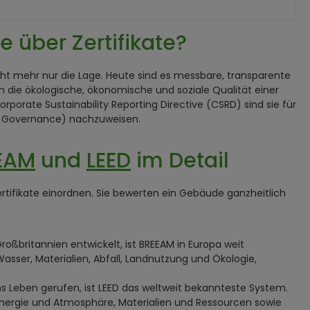
e über Zertifikate?
nicht mehr nur die Lage. Heute sind es messbare, transparente
 die ökologische, ökonomische und soziale Qualität einer
rate Sustainability Reporting Directive (CSRD) sind sie für
l, Governance) nachzuweisen.
EAM
und
LEED
im Detail
ertifikate einordnen. Sie bewerten ein Gebäude ganzheitlich
Großbritannien entwickelt, ist BREEAM in Europa weit
sser, Materialien, Abfall, Landnutzung und Ökologie,
ns Leben gerufen, ist LEED das weltweit bekannteste System.
 Energie und Atmosphäre, Materialien und Ressourcen sowie