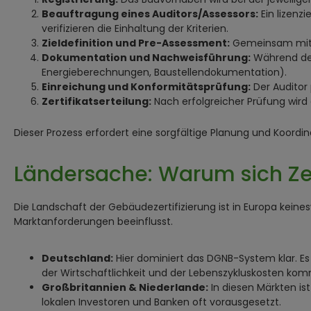
Beauftragung eines Auditors/Assessors:
Ein lizenz
verifizieren die Einhaltung der Kriterien.
Zieldefinition und Pre-Assessment:
Gemeinsam mit d
Dokumentation und Nachweisführung:
Während der
Energieberechnungen, Baustellendokumentation).
Einreichung und Konformitätsprüfung:
Der Auditor 
Zertifikatserteilung:
Nach erfolgreicher Prüfung wird da
Dieser Prozess erfordert eine sorgfältige Planung und Koordi
Ländersache: Warum sich Zer
Die Landschaft der Gebäudezertifizierung ist in Europa kei
Marktanforderungen beeinflusst.
Deutschland:
Hier dominiert das DGNB-System klar. E
der Wirtschaftlichkeit und der Lebenszykluskosten kom
Großbritannien & Niederlande:
In diesen Märkten is
lokalen Investoren und Banken oft vorausgesetzt.