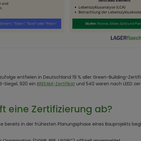
ufolge entfielen in Deutschland 19 % aller Green-Building-Zertif
B-Siegel, 920 ein
BREEAM-Zertifikat
und 540 waren nach LEED zerti
t eine Zertifizierung ab?
rweise bereits in der frühesten Planungsphase eines Bauprojekts be
n Organisation (DGNB, BRE, USGBC) offiziell angemeldet.