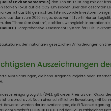
Qualité Environnementale)
den Ton an. Es ist eng mit der fr
en starken Fokus auf die CO2-Emissionen über den gesamten Leb
ärkten ist das Bild gemischter. Internationale Investoren bring
die aus dem Jahr 2020 zeigte, dass von 141 zertifizierten Logist
m, das "Three Star System", etabliert, wenngleich internationa
CASBEE
(Comprehensive Assessment System for Built Environm
 Baukulturen, den nationalen gesetzlichen Anforderungen an Ene
wichtigsten Auszeichnungen de
rte Auszeichnungen, die herausragende Projekte oder Unterneh
e.
svereinigung Logistik (BVL), gilt dieser Preis als der "Oscar der L
 ist anspruchsvoll: Nach einer schriftlichen Bewerbung mit Kenn
. Bewertet werden der Innovationsgrad, die Effizienzsteigerung
 Fachzeitschrift LOGISTIK HEUTE und der BVL. In zahlreichen Kate