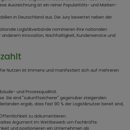
ese Auszeichnung ist ein reiner Popularitäts- und Marken-
mobilien in Deutschland aus. Die Jury bewertet neben der
Nationale Logistikverbände nominieren ihre nationalen
nter anderem Innovation, Nachhaltigkeit, Kundenservice und
zahlt
sche Nutzen ist immens und manifestiert sich auf mehreren
ebäude- und Prozessqualität.
e. Sie sind "zukunftssicherer" gegenüber steigenden
rlanden ergab, dass fast 90 % der Logistiknutzer bereit sind,
 Öffentlichkeit zu dokumentieren.
 starkes Argument im Wettbewerb um Fachkräfte.
eit und positionieren ein Unternehmen als