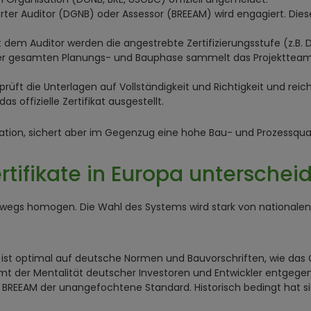
ierter Auditor (DGNB) oder Assessor (BREEAM) wird engagiert. D
em Auditor werden die angestrebte Zertifizierungsstufe (z.B.
 gesamten Planungs- und Bauphase sammelt das Projektteam die
prüft die Unterlagen auf Vollständigkeit und Richtigkeit und reicht
s offizielle Zertifikat ausgestellt.
nation, sichert aber im Gegenzug eine hohe Bau- und Prozessqual
tifikate in Europa unterschei
neswegs homogen. Die Wahl des Systems wird stark von nationale
s ist optimal auf deutsche Normen und Bauvorschriften, wie d
mt der Mentalität deutscher Investoren und Entwickler entgegen
t BREEAM der unangefochtene Standard. Historisch bedingt hat sic