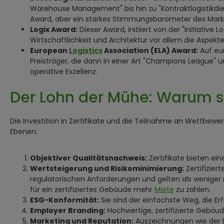
Warehouse Management" bis hin zu "Kontraktlogistikdien
Award, aber ein starkes Stimmungsbarometer des Mark
Logix Award:
Dieser Award, initiiert von der "Initiati
Wirtschaftlichkeit und Architektur vor allem die Aspekt
European
Logistics
Association (ELA) Award:
Auf eur
Preisträger, die dann in einer Art "Champions League" u
operative Exzellenz.
Der Lohn der Mühe: Warum si
Die Investition in Zertifikate und die Teilnahme an Wettbe
Ebenen:
Objektiver Qualitätsnachweis:
Zertifikate bieten ei
Wertsteigerung und Risikominimierung:
Zertifizier
regulatorischen Anforderungen und gelten als weniger ri
für ein zertifiziertes Gebäude mehr
Miete
zu zahlen.
ESG-Konformität:
Sie sind der einfachste Weg, die Er
Employer Branding:
Hochwertige, zertifizierte Gebä
Marketing und Reputation:
Auszeichnungen wie der D