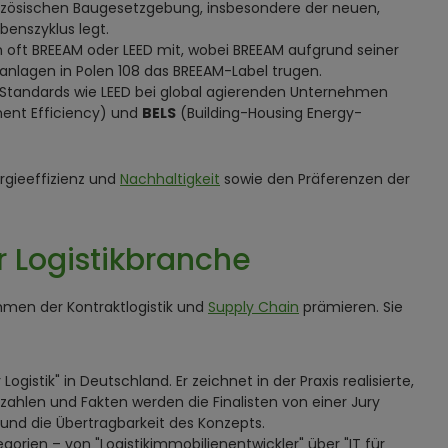
anzösischen Baugesetzgebung, insbesondere der neuen,
enszyklus legt.
en oft BREEAM oder LEED mit, wobei BREEAM aufgrund seiner
ikanlagen in Polen 108 das BREEAM-Label trugen.
le Standards wie LEED bei global agierenden Unternehmen
ent Efficiency) und
BELS
(Building-Housing Energy-
rgieeffizienz und
Nachhaltigkeit
sowie den Präferenzen der
r Logistikbranche
men der Kontraktlogistik und
Supply Chain
prämieren. Sie
ogistik" in Deutschland. Er zeichnet in der Praxis realisierte,
zahlen und Fakten werden die Finalisten von einer Jury
 und die Übertragbarkeit des Konzepts.
gorien – von "Logistikimmobilienentwickler" über "IT für