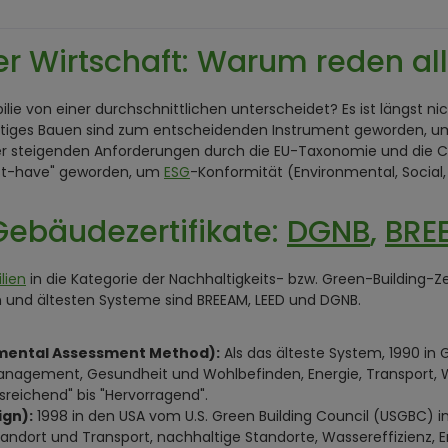
er Wirtschaft: Warum reden all
bilie von einer durchschnittlichen unterscheidet? Es ist längst 
haltiges Bauen sind zum entscheidenden Instrument geworden, um
 steigenden Anforderungen durch die EU-Taxonomie und die Corpo
ust-have" geworden, um
ESG
-Konformität (Environmental, Socia
ebäudezertifikate:
DGNB
,
BRE
lien
in die Kategorie der Nachhaltigkeits- bzw. Green-Building-Z
n und ältesten Systeme sind BREEAM, LEED und DGNB.
nmental Assessment Method):
Als das älteste System, 1990 in 
anagement, Gesundheit und Wohlbefinden, Energie, Transport, Wa
reichend" bis "Hervorragend".
ign):
1998 in den USA vom U.S. Green Building Council (USGBC) i
tandort und Transport, nachhaltige Standorte, Wassereffizienz,