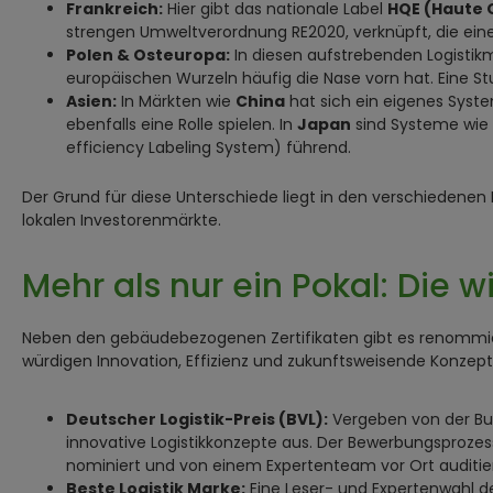
Frankreich:
Hier gibt das nationale Label
HQE (Haute 
strengen Umweltverordnung RE2020, verknüpft, die ein
Polen & Osteuropa:
In diesen aufstrebenden Logistikm
europäischen Wurzeln häufig die Nase vorn hat. Eine Stu
Asien:
In Märkten wie
China
hat sich ein eigenes Syste
ebenfalls eine Rolle spielen. In
Japan
sind Systeme wie
efficiency Labeling System) führend.
Der Grund für diese Unterschiede liegt in den verschiedenen
lokalen Investorenmärkte.
Mehr als nur ein Pokal: Die 
Neben den gebäudebezogenen Zertifikaten gibt es renommie
würdigen Innovation, Effizienz und zukunftsweisende Konzept
Deutscher Logistik-Preis (BVL):
Vergeben von der Bunde
innovative Logistikkonzepte aus. Der Bewerbungsprozess
nominiert und von einem Expertenteam vor Ort auditiert
Beste Logistik Marke:
Eine Leser- und Expertenwahl der