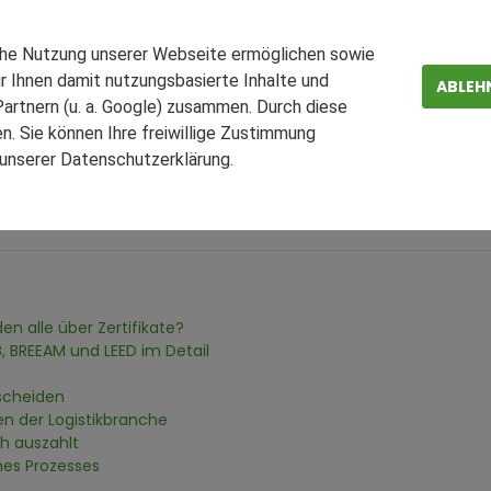
e.de
Lager-Blog
Exzellenz in Stahl und Beton: Der G
che Nutzung unserer Webseite ermöglichen sowie
r Ihnen damit nutzungsbasierte Inhalte und
ABLEH
eton: Der Guide zu Zertif
artnern (u. a. Google) zusammen. Durch diese
. Sie können Ihre freiwillige Zustimmung
n unserer Datenschutzerklärung.
ZEN
FAQ
en alle über Zertifikate?
 BREEAM und LEED im Detail
rscheiden
en der Logistikbranche
h auszahlt
ines Prozesses