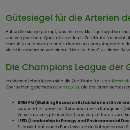
Gütesiegel für die Arterien d
Haben Sie sich je gefragt, was eine erstklassige Logistikimmo
und vergleichbare Qualitätsstandards. Zertifikate für nach
Immobilie zu bewerten und zu kommunizieren. Angesichts der
viele Unternehmen von einem "Nice-to-have" zu einem "M
Die Champions League der G
Im Wesentlichen lassen sich die Zertifikate für
Logistikimmobi
über seinen gesamten
Lebenszyklus
. Die drei prominenteste
BREEAM (Building Research Establishment Enviro
verbreitet. Es bewertet Gebäude in zehn Kategorien (M
Verschmutzung, Innovation) und vergibt Noten von "Aus
LEED (Leadership in Energy and Environmental Des
Es basiert auf einem Punktesystem in Kategorien wie S