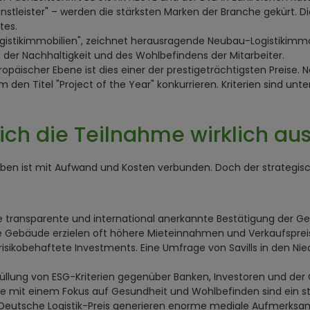
stleister" – werden die stärksten Marken der Branche gekürt. Di
tes.
ve Logistikimmobilien", zeichnet herausragende Neubau-Logistikim
e der Nachhaltigkeit und des Wohlbefindens der Mitarbeiter.
opäischer Ebene ist dies einer der prestigeträchtigsten Preise. 
m den Titel "Project of the Year" konkurrieren. Kriterien sind u
ch die Teilnahme wirklich aus
werben ist mit Aufwand und Kosten verbunden. Doch der strategi
ne transparente und international anerkannte Bestätigung der G
te Gebäude erzielen oft höhere Mieteinnahmen und Verkaufspreis
sikobehaftete Investments. Eine Umfrage von Savills in den Niede
füllung von ESG-Kriterien gegenüber Banken, Investoren und der
ude mit einem Fokus auf Gesundheit und Wohlbefinden sind ein
eutsche Logistik-Preis generieren enorme mediale Aufmerksamk