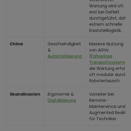
Wartung wird oft
erst bei Defekt
durchgeführt, dafür
extrem schnelle
Ersatzteillogistik.
China
Geschwindigkeit
Massive Nutzung
&
von AGVs
Automatisierung
(
Fahrerlose
Transportsysteme
),
die Wartung erfolgt
oft modular durch
Robotertausch.
Skandinavien
Ergonomie &
Vorreiter bei
Digitalisierung
Remote-
Maintenance und
Augmented Reality
für Techniker.