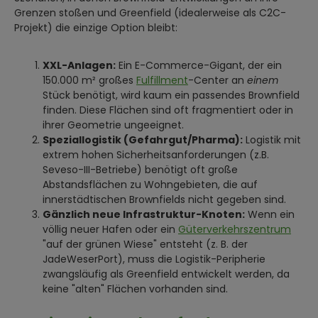
Grenzen stoßen und Greenfield (idealerweise als C2C-
Projekt) die einzige Option bleibt:
XXL-Anlagen:
Ein E-Commerce-Gigant, der ein
150.000 m² großes
Fulfillment
-Center an
einem
Stück benötigt, wird kaum ein passendes Brownfield
finden. Diese Flächen sind oft fragmentiert oder in
ihrer Geometrie ungeeignet.
Speziallogistik (Gefahrgut/Pharma):
Logistik mit
extrem hohen Sicherheitsanforderungen (z.B.
Seveso-III-Betriebe) benötigt oft große
Abstandsflächen zu Wohngebieten, die auf
innerstädtischen Brownfields nicht gegeben sind.
Gänzlich neue Infrastruktur-Knoten:
Wenn ein
völlig neuer Hafen oder ein
Güterverkehrszentrum
"auf der grünen Wiese" entsteht (z. B. der
JadeWeserPort), muss die Logistik-Peripherie
zwangsläufig als Greenfield entwickelt werden, da
keine "alten" Flächen vorhanden sind.