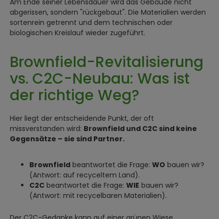
Am Ende seiner Lebensdauer wird das Gebäude nicht
abgerissen, sondern "rückgebaut". Die Materialien werden
sortenrein getrennt und dem technischen oder
biologischen Kreislauf wieder zugeführt.
Brownfield-Revitalisierung
vs. C2C-Neubau: Was ist
der richtige Weg?
Hier liegt der entscheidende Punkt, der oft
missverstanden wird:
Brownfield und C2C sind keine
Gegensätze – sie sind Partner.
Brownfield
beantwortet die Frage:
WO
bauen wir?
(Antwort: auf recyceltem Land).
C2C
beantwortet die Frage:
WIE
bauen wir?
(Antwort: mit recycelbaren Materialien).
Der C2C-Gedanke kann auf einer grünen Wiese