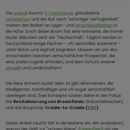
Die
Logistik
boomt.
E-Commerce
, globalisierte
Lieferketten
und der Ruf nach "sofortiger Verfügbarkeit"
treiben den Bedarf an Lager- und
Umschlagsflächen
in
die Höhe. Doch dieser Boom hat eine Kehrseite, die immer
lauter diskutiert wird: der "Flächenfraß". Täglich werden in
Deutschland riesige Flächen – oft wertvolles Ackerland –
unter Beton und Asphalt begraben. Müssen wir uns also
entscheiden zwischen wirtschaftlicher Prosperität, die
eine starke Logistik erfordert, und dem Schutz unserer
Umwelt
und Landschaften?
Die klare Antwort lautet: Nein. Es gibt Alternativen, die
intelligenter, nachhaltiger und oft sogar wirtschaftlich
überlegen sind. Zwei Konzepte rücken dabei in den Fokus:
Die
Revitalisierung von Brownfields
(Industriebrachen)
und das Bauprinzip
Cradle-to-Cradle (
C2C
)
.
Dieser Artikel taucht tief in die Materie ein. Wir analysieren,
warum der Griff zur "grünen Wiese" (
Greenfield
) oft der