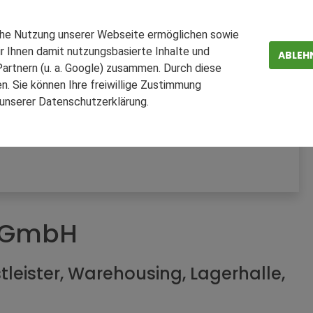
che Nutzung unserer Webseite ermöglichen sowie
r Ihnen damit nutzungsbasierte Inhalte und
ABLEH
artnern (u. a. Google) zusammen. Durch diese
. Sie können Ihre freiwillige Zustimmung
n unserer Datenschutzerklärung.
ZEN
FAQ
n GmbH
leister, Warehousing, Lagerhalle,