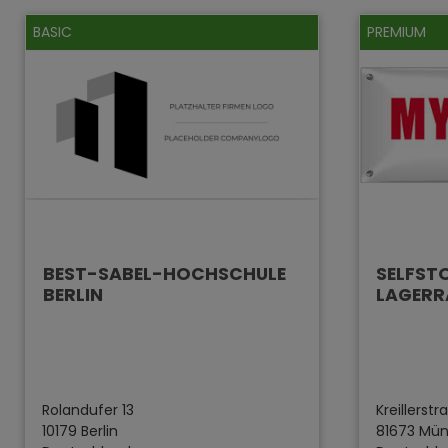
BASIC
PREMIUM
BEST-SABEL-HOCHSCHULE
SELFST
BERLIN
LAGER
Rolandufer 13
Kreillerst
10179 Berlin
81673 Mü