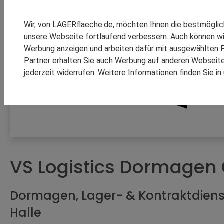
SPEDITION REINSCH
RHENUS LOGISTICS
Wir, von LAGERflaeche.de, möchten Ihnen die bestmögli
SCHOMBURG GMBH
unsere Webseite fortlaufend verbessern. Auch können wi
SM LOGISTIC
Werbung anzeigen und arbeiten dafür mit ausgewählten P
Partner erhalten Sie auch Werbung auf anderen Webseiten
jederzeit widerrufen. Weitere Informationen finden Sie i
KOOPERATIONEN
REFEREN
VS Logistics Dormage
Dormagen, Lager- & Kontraktdienst
Halle