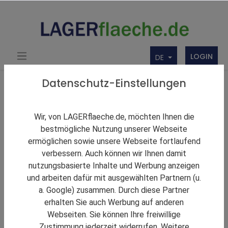
LOGIN
DE
Datenschutz-Einstellungen
Firmenbörse
Hochschule für Logistik und Wirtschaft
Wir, von LAGERflaeche.de, möchten Ihnen die
bestmögliche Nutzung unserer Webseite
Basic
Teilen
ermöglichen sowie unsere Webseite fortlaufend
Drucken
verbessern. Auch können wir Ihnen damit
nutzungsbasierte Inhalte und Werbung anzeigen
und arbeiten dafür mit ausgewählten Partnern (u.
a. Google) zusammen. Durch diese Partner
erhalten Sie auch Werbung auf anderen
Webseiten. Sie können Ihre freiwillige
Zustimmung jederzeit widerrufen. Weitere