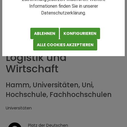
Informationen finden Sie in unserer
Datenschutzerklärung.
ABLEHNEN
KONFIGURIEREN
Hochschule für
ALLE COOKIES AKZEPTIEREN
Logistik und
Wirtschaft
Hamm, Universitäten, Uni,
Hochschule, Fachhochschulen
Universitäten
Platz der Deutschen