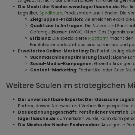
Angebot ist nicht auf die komplexen Anforderungen von
Die Macht der Nische: www.lagerflaeche.de:
Hier li
Logistiker,
Spediteure
, Produzenten und Händler. Die Vor
Zielgruppen-Präzision:
Sie erreichen exakt die 
Qualifizierte Anfragen:
Die Nutzer sind Fachleut
Gefahrgutklassen (WGK) filtern. Das Ergebnis sin
Effizienz:
Die spezialisierte
Plattform
macht den V
Für Anbieter bedeutet das eine schnellere und p
Erweitertes Online-Marketing:
Ein Portal-Listing all
Suchmaschinenoptimierung (SEO):
Eigene Lan
Social-Media-Kampagnen:
Gezielte Anzeigen a
Content-Marketing:
Fachartikel oder Case Studi
Weitere Säulen im strategischen M
Der unverzichtbare Experte: Der klassische Logist
Partner, dessen Netzwerk und Verhandlungsexpertise d
Das Beziehungsgeschäft: Persönlicher Vertrieb:
De
lagerflaeche.de
aufmerksam wurde, kann dann persön
Die Nische der Nische: Fachmedien:
Anzeigen in Prin