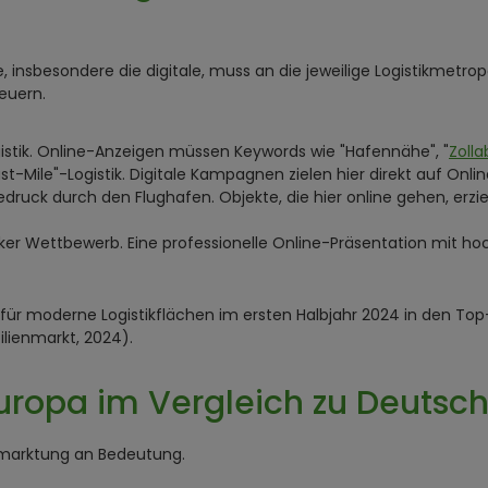
e, insbesondere die digitale, muss an die jeweilige Logistikmetr
euern.
istik. Online-Anzeigen müssen Keywords wie "Hafennähe", "
Zoll
st-Mile"-Logistik. Digitale Kampagnen zielen hier direkt auf Onl
uck durch den Flughafen. Objekte, die hier online gehen, erziel
er Wettbewerb. Eine professionelle Online-Präsentation mit hoch
ür moderne Logistikflächen im ersten Halbjahr 2024 in den Top
ilienmarkt, 2024).
Europa im Vergleich zu Deutsc
ermarktung an Bedeutung.