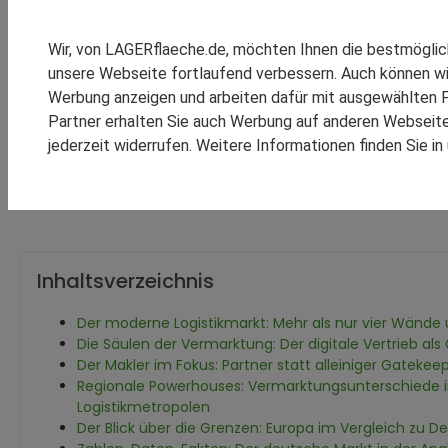
SPEDITION REINSCH
Über uns
Themen Rund um Lager und LAGERflaech
RHENUS LOGISTICS
Die Königsdisziplin: So gelingt die erfolgreiche Vermar
Wir, von LAGERflaeche.de, möchten Ihnen die bestmögli
SCHOMBURG GMBH
unsere Webseite fortlaufend verbessern. Auch können wi
SM LOGISTIC
Werbung anzeigen und arbeiten dafür mit ausgewählten P
Die Königsdisziplin: So
Partner erhalten Sie auch Werbung auf anderen Webseiten
jederzeit widerrufen. Weitere Informationen finden Sie i
Logistikimmobilien im 
KOOPERATIONEN
REFEREN
Inhaltsverzeichnis
Der moderne Logistikmarkt: Mehr als nur vier Wände
Die Säulen der Vermarktung: Der digitale Vertrieb 
Der Makler im Fokus: Partner statt alleiniger Gatekee
Regionale Powerhouses: Vermarktungsunterschiede 
Logistikmetropolen
Der Blick über die Grenzen: Europa im Vergleich zu D