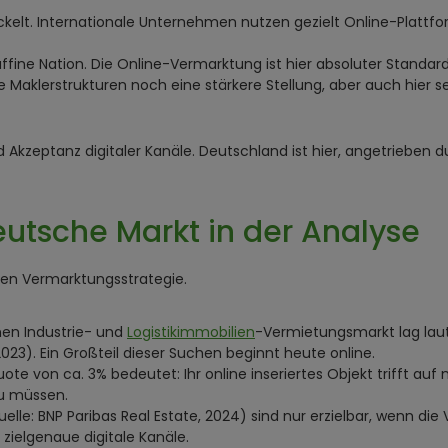
kelt. Internationale Unternehmen nutzen gezielt Online-Plattfo
affine Nation. Die Online-Vermarktung ist hier absoluter Standar
le Maklerstrukturen noch eine stärkere Stellung, aber auch hier
Akzeptanz digitaler Kanäle. Deutschland ist hier, angetrieben du
eutsche Markt in der Analyse
ten Vermarktungsstrategie.
en Industrie- und
Logistikimmobilien
-Vermietungsmarkt lag laut J
3). Ein Großteil dieser Suchen beginnt heute online.
uote von ca. 3% bedeutet: Ihr online inseriertes Objekt trifft a
u müssen.
elle: BNP Paribas Real Estate, 2024) sind nur erzielbar, wenn d
 zielgenaue digitale Kanäle.