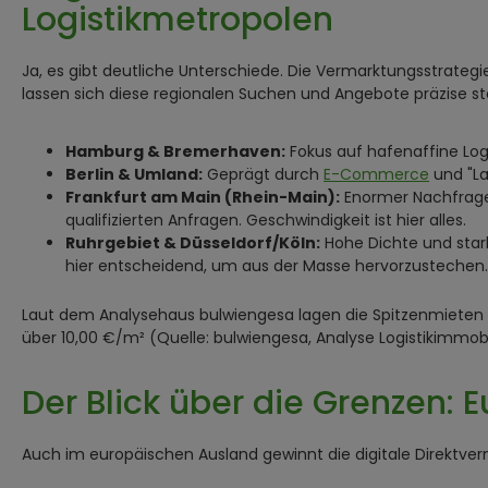
Logistikmetropolen
Ja, es gibt deutliche Unterschiede. Die Vermarktungsstrategi
lassen sich diese regionalen Suchen und Angebote präzise st
Hamburg & Bremerhaven:
Fokus auf hafenaffine Log
Berlin & Umland:
Geprägt durch
E-Commerce
und "La
Frankfurt am Main (Rhein-Main):
Enormer Nachfragedr
qualifizierten Anfragen. Geschwindigkeit ist hier alles.
Ruhrgebiet & Düsseldorf/Köln:
Hohe Dichte und stark
hier entscheidend, um aus der Masse hervorzustechen.
Laut dem Analysehaus bulwiengesa lagen die Spitzenmieten f
über 10,00 €/m² (Quelle: bulwiengesa, Analyse Logistikimmob
Der Blick über die Grenzen: 
Auch im europäischen Ausland gewinnt die digitale Direktv