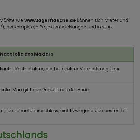
e-Märkte wie
www.lagerflaeche.de
können sich Mieter und
²), bei komplexen Projektentwicklungen und in stark
Nachteile des Maklers
fikanter Kostenfaktor, der bei direkter Vermarktung über
olle:
Man gibt den Prozess aus der Hand.
ll einen schnellen Abschluss, nicht zwingend den besten für
utschlands