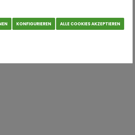
NEN
KONFIGURIEREN
ALLE COOKIES AKZEPTIEREN
 Vermarktung von