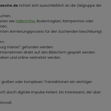
laeche.de
richtet sich ausschließlich an die Zielgruppe der
suchen.
terien wie
Hallenhöhe
, Bodentraglast, Rampentore oder
nten.
amten Anmietungsprozess für den Suchenden beschleunigt.
em:
rg mieten" gefunden werden.
 Unternehmen direkt auf den Bildschirm gespielt werden.
rheben und online verbreitet werden.
hr großen oder komplexen Transaktionen ein wichtiger
 durch digitale Impulse initiiert. Ein Interessent, der über
nnvoll.