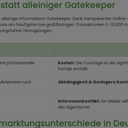
 statt alleiniger Gatekeeper
der alleinige Informations-Gatekeeper. Dank transparenter Onlin
heute am häufigsten bei großflächigen Transaktionen (> 10.000 m
lungsführer hinzugezogen.
nd professionelle
Kosten:
Die Courtage ist ein signi
Portale entfällt.
Mietpreisen und
Abhängigkeit & Geringere Kontr
Interessenkonflikt:
Ein Makler wi
den Eigentümer.
marktungsunterschiede in De