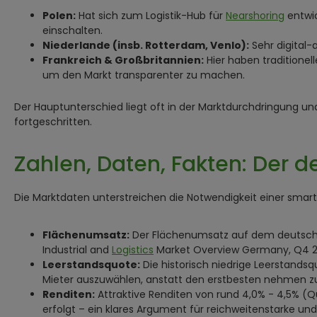
Polen:
Hat sich zum Logistik-Hub für
Nearshoring
entwic
einschalten.
Niederlande (insb. Rotterdam, Venlo):
Sehr digital-
Frankreich & Großbritannien:
Hier haben traditionel
um den Markt transparenter zu machen.
Der Hauptunterschied liegt oft in der Marktdurchdringung und 
fortgeschritten.
Zahlen, Daten, Fakten: Der d
Die Marktdaten unterstreichen die Notwendigkeit einer smar
Flächenumsatz:
Der Flächenumsatz auf dem deutsch
Industrial and
Logistics
Market Overview Germany, Q4 202
Leerstandsquote:
Die historisch niedrige Leerstandsq
Mieter auszuwählen, anstatt den erstbesten nehmen z
Renditen:
Attraktive Renditen von rund 4,0% - 4,5% (Qu
erfolgt – ein klares Argument für reichweitenstarke und