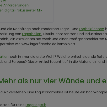
lyse
ue Anforderungen
r, digital-fokussierter Mix
und die Nachfrage nach modernen Lager- und
Logistikflächen
i
rmarktung von
Lagerhallen
, Distributionszentren und Industrieare
rständnis, ein exzellentes Netzwerk und einen maßgeschneiderten M
portalen wie www.lagerflaeche.de kombiniert.
akler
noch immer die erste Wahl? Welche entscheidende Rolle spi
 und Europas? Dieser Artikel taucht tief in die Materie ein und 
Mehr als nur vier Wände und 
dukt verstehen. Eine Logistikimmobilie ist heute ein hochkomple
attet, für reine
Lagerlogistik
.