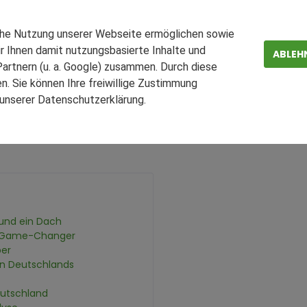
e.de
Lager-Blog
ktung von Logistikimmobilien im Jahr 2025
che Nutzung unserer Webseite ermöglichen sowie
r Ihnen damit nutzungsbasierte Inhalte und
ABLEH
artnern (u. a. Google) zusammen. Durch diese
 gelingt die erfolgreiche
. Sie können Ihre freiwillige Zustimmung
n unserer Datenschutzerklärung.
Jahr 2025
ZEN
FAQ
 und ein Dach
als Game-Changer
per
in Deutschlands
eutschland