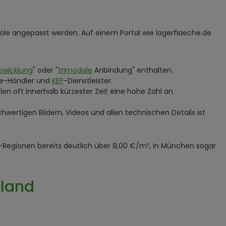
opole angepasst werden. Auf einem Portal wie lagerflaeche.de
abwicklung
" oder "
trimodale
Anbindung" enthalten.
ine-Händler und
KEP
-Dienstleister.
en oft innerhalb kürzester Zeit eine hohe Zahl an
wertigen Bildern, Videos und allen technischen Details ist
-Regionen bereits deutlich über 8,00 €/m², in München sogar
hland