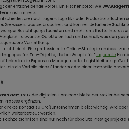
 Logistikern zugeschnitten.
egt der entscheidende Vorteil. Ein Nischenportal wie
www.lagerf
teile sind immens:
Entscheider, die nach Lager-, Logistik- oder Produktionsflächen 
e. Sie wissen, was sie brauchen, und können detaillierte Suchkri
d weniger Besichtigungstouristen und mehr ernsthafte Interesse
ergleich relevanter Objekte einfach und schnell, was den ges
assgenauere Vermittlung.
ein reicht nicht. Eine professionelle Online-Strategie umfasst zud
dingpages für Top-Objekte, die bei Google für "
Lagerhalle
Hambu
uf LinkedIn, die Expansion Managern oder Logistikleitern großer
es, die die Vorteile eines Standorts oder einer Immobilie hervo
ix
ikmakler:
Trotz der digitalen Dominanz bleibt der Makler bei se
en Prozess ergänzen.
r direkte Kontakt zu Großunternehmen bleibt wichtig, wird aber oft
lich weiterbetreut werden.
t-Fachzeitschriften sind nur noch für absolute Prestigeprojekte si