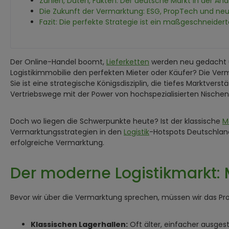
Zahlen, Daten, Fakten: Der deutsche Markt in der Ana
Die Zukunft der Vermarktung: ESG, PropTech und ne
Fazit: Die perfekte Strategie ist ein maßgeschneiderte
Der Online-Handel boomt,
Lieferketten
werden neu gedacht 
Logistikimmobilie den perfekten Mieter oder Käufer? Die Ve
Sie ist eine strategische Königsdisziplin, die tiefes Marktve
Vertriebswege mit der Power von hochspezialisierten Nischen
Doch wo liegen die Schwerpunkte heute? Ist der klassische
M
Vermarktungsstrategien in den
Logistik
-Hotspots Deutschlands
erfolgreiche Vermarktung.
Der moderne Logistikmarkt: 
Bevor wir über die Vermarktung sprechen, müssen wir das Pro
Klassischen Lagerhallen:
Oft älter, einfacher ausgest