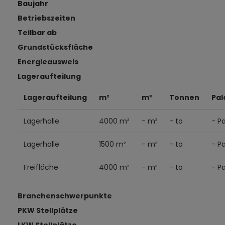
Baujahr
Betriebszeiten
Teilbar ab
Grundstücksfläche
Energieausweis
Lageraufteilung
Lageraufteilung
m²
m³
Tonnen
Pal
Lagerhalle
4000 m²
- m³
- to
- Pa
Lagerhalle
1500 m²
- m³
- to
- Pa
Freifläche
4000 m²
- m³
- to
- Pa
Branchenschwerpunkte
PKW Stellplätze