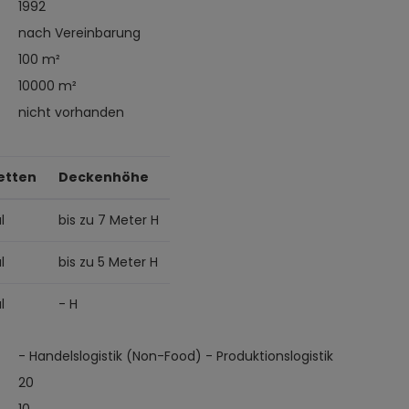
1992
nach Vereinbarung
100 m²
10000 m²
nicht vorhanden
etten
Deckenhöhe
l
bis zu 7 Meter H
l
bis zu 5 Meter H
l
- H
- Handelslogistik (Non-Food) - Produktionslogistik
20