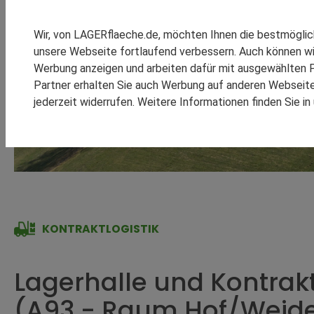
SPEDITION REINSCH
RHENUS LOGISTICS
Wir, von LAGERflaeche.de, möchten Ihnen die bestmögli
SCHOMBURG GMBH
unsere Webseite fortlaufend verbessern. Auch können wi
SM LOGISTIC
Werbung anzeigen und arbeiten dafür mit ausgewählten P
Partner erhalten Sie auch Werbung auf anderen Webseiten
jederzeit widerrufen. Weitere Informationen finden Sie i
KOOPERATIONEN
REFEREN
KONTRAKTLOGISTIK
Lagerhalle und Kontrakt
(A93 - Raum Hof/Weid