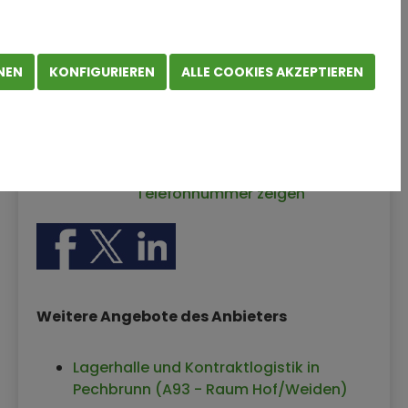
ALGO Logistik GmbH
Harry Biersack
NEN
KONFIGURIEREN
ALLE COOKIES AKZEPTIEREN
Bahnhofstr. 11
95701 Pechbrunn
Deutschland
Webseite des Anbieters zeigen
Telefonnummer zeigen
Weitere Angebote des Anbieters
Lagerhalle und Kontraktlogistik in
Pechbrunn (A93 - Raum Hof/Weiden)