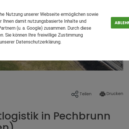
che Nutzung unserer Webseite ermöglichen sowie
r Ihnen damit nutzungsbasierte Inhalte und
ABLEH
artnern (u. a. Google) zusammen. Durch diese
. Sie können Ihre freiwillige Zustimmung
n unserer Datenschutzerklärung.
ZEN
FAQ
Teilen
Drucken
logistik in Pechbrunn
en)