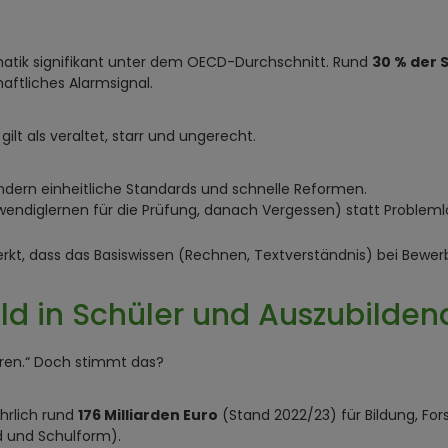
matik signifikant unter dem OECD-Durchschnitt. Rund
30 % der 
haftliches Alarmsignal.
 gilt als veraltet, starr und ungerecht.
dern einheitliche Standards und schnelle Reformen.
wendiglernen für die Prüfung, danach Vergessen) statt Proble
kt, dass das Basiswissen (Rechnen, Textverständnis) bei Bewe
ld in Schüler und Auszubilden
eren.“ Doch stimmt das?
hrlich rund
176 Milliarden Euro
(Stand 2022/23) für Bildung, For
d und Schulform).