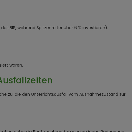
es BIP, während Spitzenreiter über 6 % investieren).
ziert waren.
usfallzeiten
ophe zu, die den Unterrichtsausfall vom Ausnahmezustand zur
neration gehen in Rente, während zu wenige junge Pädagogen