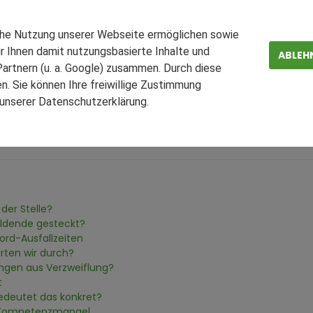
e.de
Lager-Blog
Deutschland zwischen PISA-Tief und
che Nutzung unserer Webseite ermöglichen sowie
r Ihnen damit nutzungsbasierte Inhalte und
ABLEH
ISA-Tief und KI-Revoluti
artnern (u. a. Google) zusammen. Durch diese
. Sie können Ihre freiwillige Zustimmung
n unserer Datenschutzerklärung.
ZEN
FAQ
der Stelle?
ildende gesteckt?
ord-Ausfallzeiten
arten wir durch?
ungen aus Verzweiflung?
t
bedeutet das konkret?
ft Kompetenzmangel