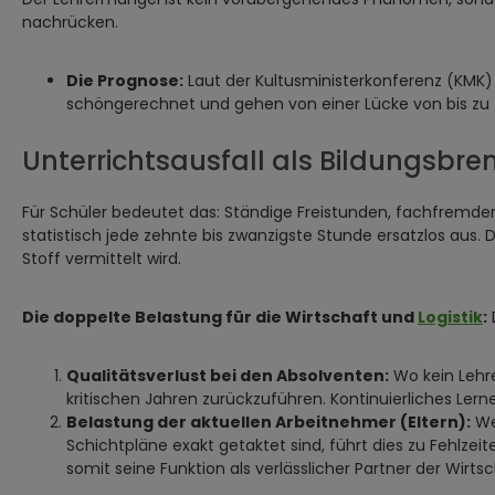
nachrücken.
Die Prognose:
Laut der Kultusministerkonferenz (KMK)
schöngerechnet und gehen von einer Lücke von bis zu
Unterrichtsausfall als Bildungsbr
Für Schüler bedeutet das: Ständige Freistunden, fachfremde
statistisch jede zehnte bis zwanzigste Stunde ersatzlos aus. Do
Stoff vermittelt wird.
Die doppelte Belastung für die Wirtschaft und
Logistik
:
Qualitätsverlust bei den Absolventen:
Wo kein Lehre
kritischen Jahren zurückzuführen. Kontinuierliches Lernen
Belastung der aktuellen Arbeitnehmer (Eltern):
Wen
Schichtpläne exakt getaktet sind, führt dies zu Fehlze
somit seine Funktion als verlässlicher Partner der Wirtsc