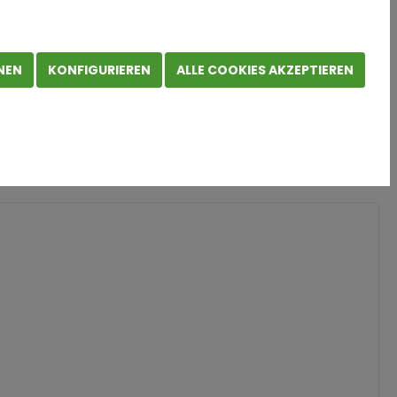
 KI-Revolution: Quo vadis, Logistikstandort?
NEN
KONFIGURIEREN
ALLE COOKIES AKZEPTIEREN
on: Quo vadis,