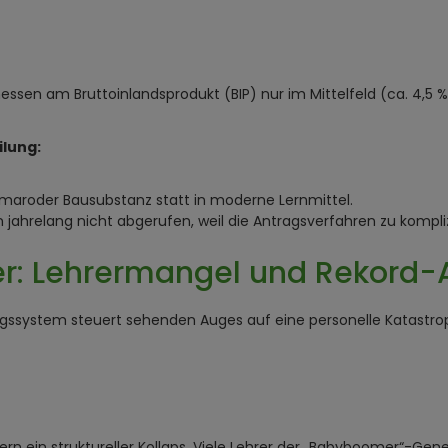
en am Bruttoinlandsprodukt (BIP) nur im Mittelfeld (ca. 4,5 % d
ilung:
ng maroder Bausubstanz statt in moderne Lernmittel.
 jahrelang nicht abgerufen, weil die Antragsverfahren zu kompli
r: Lehrermangel und Rekord-A
dungssystem steuert sehenden Auges auf eine personelle Katastr
n ein struktureller Kollaps. Viele Lehrer der „Babyboomer“-Ge