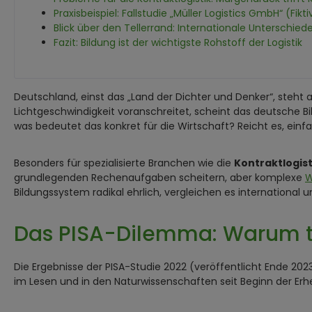
Praxisbeispiel: Fallstudie „Müller Logistics GmbH“ (Fikti
Blick über den Tellerrand: Internationale Unterschied
Fazit: Bildung ist der wichtigste Rohstoff der Logistik
Deutschland, einst das „Land der Dichter und Denker“, steh
Lichtgeschwindigkeit voranschreitet, scheint das deutsche B
was bedeutet das konkret für die Wirtschaft? Reicht es, ei
Besonders für spezialisierte Branchen wie die
Kontraktlogist
grundlegenden Rechenaufgaben scheitern, aber komplexe
W
Bildungssystem radikal ehrlich, vergleichen es international
Das PISA-Dilemma: Warum tre
Die Ergebnisse der PISA-Studie 2022 (veröffentlicht Ende 20
im Lesen und in den Naturwissenschaften seit Beginn der Er