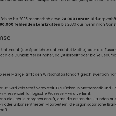
 fehlen bis 2035 rechnerisch etwa
24.000 Lehrer
. Bildungsverb
80.000 fehlenden Lehrkräften
bis 2030 aus, wenn man Ganzt
emse
r Unterricht (der Sportlehrer unterrichtet Mathe) oder das Zus
ch die Dunkelziffer ist höher, da „Stillarbeit“ oder bloße Beaufsi
Dieser Mangel trifft den Wirtschaftsstandort gleich zweifach har
r ist, wird kein Stoff vermittelt. Die Lücken in Mathematik und D
 – essenziell für logische Prozesse – wird verlernt.
n die Schule morgens anruft, dass die ersten drei Stunden ausfall
iten oder unkonzentrierten Mitarbeitern, die organisatorische Br
haft.