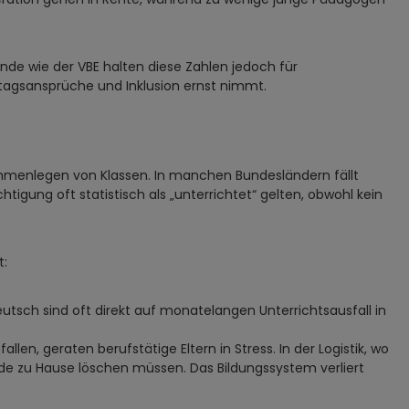
ände wie der VBE halten diese Zahlen jedoch für
agsansprüche und Inklusion ernst nimmt.
ammenlegen von Klassen. In manchen Bundesländern fällt
chtigung oft statistisch als „unterrichtet“ gelten, obwohl kein
t:
eutsch sind oft direkt auf monatelangen Unterrichtsausfall in
en, geraten berufstätige Eltern in Stress. In der Logistik, wo
ände zu Hause löschen müssen. Das Bildungssystem verliert