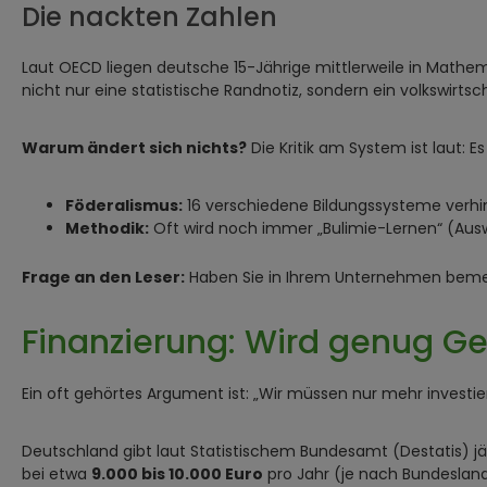
Die nackten Zahlen
Laut OECD liegen deutsche 15-Jährige mittlerweile in Mathe
nicht nur eine statistische Randnotiz, sondern ein volkswirtsc
Warum ändert sich nichts?
Die Kritik am System ist laut: Es
Föderalismus:
16 verschiedene Bildungssysteme verhin
Methodik:
Oft wird noch immer „Bulimie-Lernen“ (Aus
Frage an den Leser:
Haben Sie in Ihrem Unternehmen bemer
Finanzierung: Wird genug Ge
Ein oft gehörtes Argument ist: „Wir müssen nur mehr investi
Deutschland gibt laut Statistischem Bundesamt (Destatis) jä
bei etwa
9.000 bis 10.000 Euro
pro Jahr (je nach Bundeslan