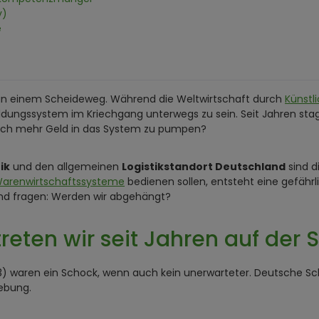
v)
e
t an einem Scheideweg. Während die Weltwirtschaft durch
Künstli
ildungssystem im Kriechgang unterwegs zu sein. Seit Jahren sta
nfach mehr Geld in das System zu pumpen?
ik
und den allgemeinen
Logistikstandort Deutschland
sind d
arenwirtschaftssysteme
bedienen sollen, entsteht eine gefährl
 und fragen: Werden wir abgehängt?
ten wir seit Jahren auf der S
23) waren ein Schock, wenn auch kein unerwarteter. Deutsche Sch
hebung.