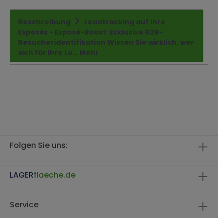
Beschreibung
Leadtracking auf Ihre
Exposés - Exposé-Boost: Exklusive B2B-
Besucheridentifikation Wissen Sie wirklich, wer
sich für Ihre Lo…
Mehr
Folgen Sie uns:
LAGER
flaeche.de
Service