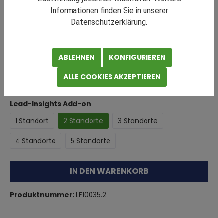
Informationen finden Sie in unserer
Datenschutzerklärung.
100,00 €*
Preise exkl. MwSt.
ABLEHNEN
KONFIGURIEREN
ALLE COOKIES AKZEPTIEREN
Sofort verfügbar, Lieferzeit: Sofortzugang
Lead-Insights Add-on
1 Standort
2 Standorte
3 Standorte
4 Standorte
5 Standorte
IN DEN WARENKORB
Produktnummer:
LF10035.2